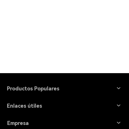
Productos Populares
Windows Data Recovery
Enlaces útiles
Mac Data Recovery
Recuperación de tarjeta SD
Empresa
Partition Manager