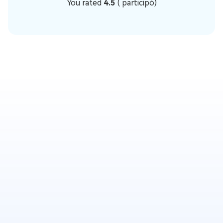
You rated
4.5
(
participó)