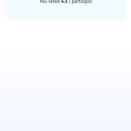
You rated
4.5
(
participó)