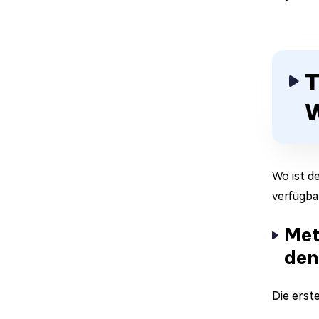
T
W
Wo ist d
verfügba
Met
den
Die erst