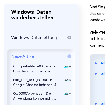
Mac Boot Genius
Mac-Probleme kostenlos
Sind Sie
beheben
Windows-Daten
dies ein
wiederherstellen
Windows 
Viele we
Windows Datenrettung
sich kei
können. 
Neue Artikel
Tei
Google-Fehler 400 beheben:
Ursachen und Lösungen
Tei
ERR_FILE_NOT_FOUND in
Google Chrome beheben: 4
Lösungen
0xc00007b beheben: Die
Anwendung konnte nicht
Tei
korrekt gestartet werden