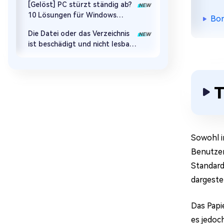
[Gelöst] PC stürzt ständig ab?
10 Lösungen für Windows
Bon
10/11
Die Datei oder das Verzeichnis
ist beschädigt und nicht lesbar:
Daten retten & Fehler beheben
T
Sowohl i
Benutzer
Standard
dargeste
Das Papi
es jedoc