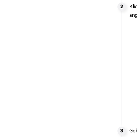
Kli
ang
Geb