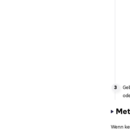
Geb
ode
Met
Wenn kei