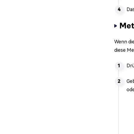
Das
Met
Wenn die
diese Me
Drü
Geb
ode