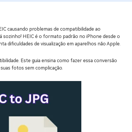
os e limpar arquivos inúteis no Mac
EIC causando problemas de compatibilidade ao
us
tá sozinho! HEIC é o formato padrão no iPhone desde o
indows em Minutos
a dificuldades de visualização em aparelhos não Apple.
rátis
tis
ibilidade. Este guia ensina como fazer essa conversão
 suas fotos sem complicação.
 Checker
ão do Windows 11 Grátis