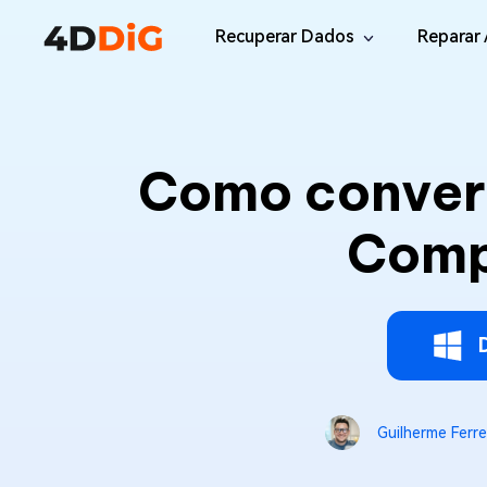
Recuperar Dados
Reparar 
Windows/Mac
Desktop
File R
Windows Data Recovery
Como convert
Recuperar Arquivos Apagados de Win
Reparar
Mac Data Recovery
Email 
Comp
Recuperar Arquivos Apagados de Mac
Reparar
DLL Fi
iOS/Android
Corrigi
iPhone Data Recovery
Recuperar Dados Perdidos de iPhone/i
Online
Android Recovery
Online
Guilherme Ferre
Recuperar Arquivos no Android Sem Ro
Recuper
WhatsApp Recovery