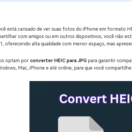
ne/Android
Excluir arquivos duplicad
Mais Ferramentas
ocê está cansado de ver suas fotos do iPhone em formato H
Windows Boot Geni
artilhar com amigos ou em outros dispositivos, você não es
Corrigir Problemas de W
1, oferecendo alta qualidade com menor espaço, mas apresent
Mac Boot Genius
G
Corrigir Erros de Mac Grá
os optam por
converter HEIC para JPG
para garantir compat
indows, Mac, iPhone e até online, para que você compartilhe
Windows 11 Upgrade
Verificador de Atualizaç