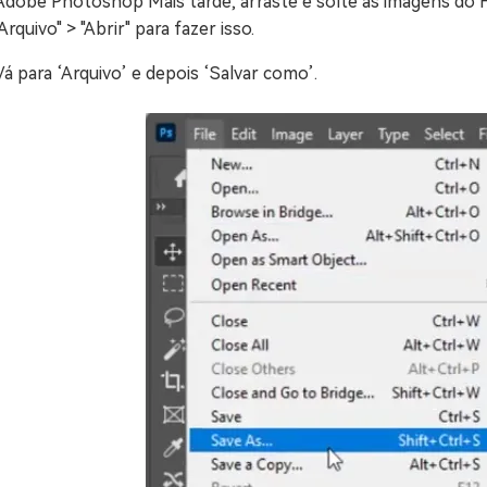
Adobe Photoshop Mais tarde, arraste e solte as imagens do H
"Arquivo" > "Abrir" para fazer isso.
Vá para ‘Arquivo’ e depois ‘Salvar como’.