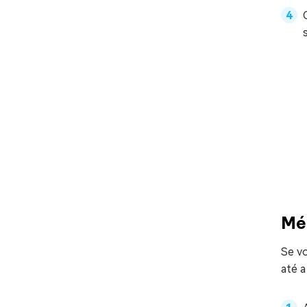
Mé
Se v
até 