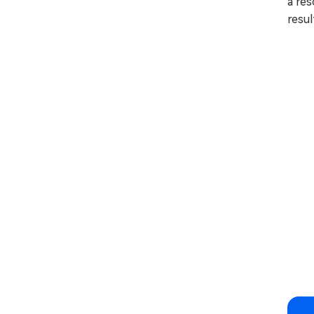
a res
resul