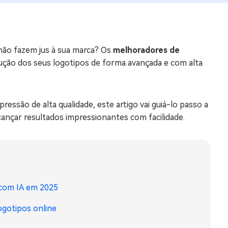
os e limpar arquivos inúteis no Mac
não fazem jus à sua marca? Os
melhoradores de
us
ução dos seus logotipos de forma avançada e com alta
indows em Minutos
rátis
tis
ressão de alta qualidade, este artigo vai guiá-lo passo a
ançar resultados impressionantes com facilidade.
 Checker
ão do Windows 11 Grátis
 com IA em 2025
ogotipos online