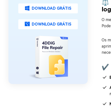
⚖️
log
DOWNLOAD GRÁTIS
O me
DOWNLOAD GRÁTIS
Pode
Os m
apri
neces
✔️ 