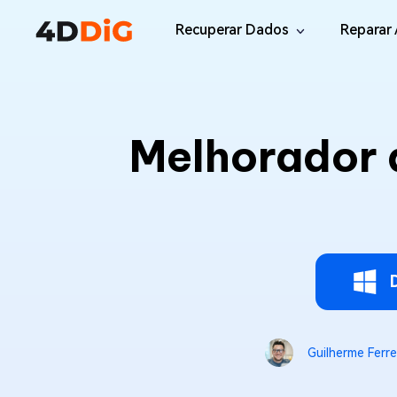
Recuperar Dados
Reparar 
Windows/Mac
Desktop
File R
Windows Data Recovery
Melhorador 
Recuperar Arquivos Apagados de Win
Reparar
Mac Data Recovery
Email 
Recuperar Arquivos Apagados de Mac
Reparar
DLL Fi
iOS/Android
Corrigi
iPhone Data Recovery
Recuperar Dados Perdidos de iPhone/i
Online
Android Recovery
Online
Guilherme Ferre
Recuperar Arquivos no Android Sem Ro
Recuper
WhatsApp Recovery