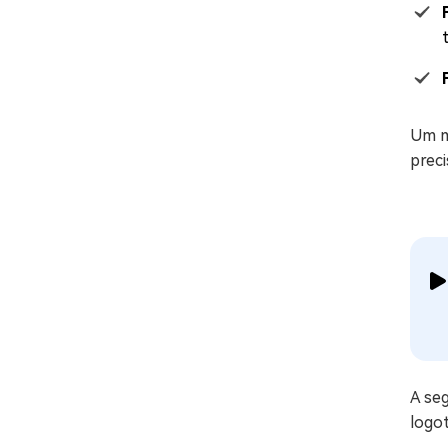
Um m
preci
A seg
logot