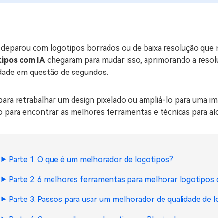
ne/Android
Excluir arquivos duplicad
Mais Ferramentas
e deparou com logotipos borrados ou de baixa resolução que 
Windows Boot Geni
tipos com IA
chegaram para mudar isso, aprimorando a resol
Corrigir Problemas de W
idade em questão de segundos.
Mac Boot Genius
G
Corrigir Erros de Mac Grá
para retrabalhar um design pixelado ou ampliá-lo para uma imp
 para encontrar as melhores ferramentas e técnicas para alc
Windows 11 Upgrade
Verificador de Atualizaç
Parte 1. O que é um melhorador de logotipos?
Parte 2. 6 melhores ferramentas para melhorar logotipos
Parte 3. Passos para usar um melhorador de qualidade de l