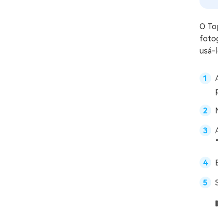
O Top
foto
usá-l