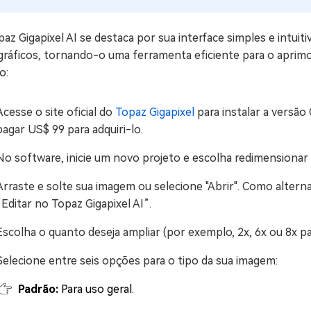
az Gigapixel AI se destaca por sua interface simples e intuiti
gráficos, tornando-o uma ferramenta eficiente para o aprim
o:
Acesse o site oficial do
Topaz Gigapixel
para instalar a versão 
pagar US$ 99 para adquiri-lo.
No software, inicie um novo projeto e escolha redimensiona
Arraste e solte sua imagem ou selecione "Abrir". Como alterna
“Editar no Topaz Gigapixel AI”.
Escolha o quanto deseja ampliar (por exemplo, 2x, 6x ou 8x p
Selecione entre seis opções para o tipo da sua imagem:
Padrão:
Para uso geral.