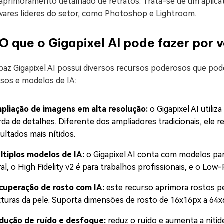
 aprimoramento detalhado de retratos. Trata-se de um aplic
wares líderes do setor, como Photoshop e Lightroom.
 que o Gigapixel AI pode fazer por 
paz Gigapixel AI possui diversos recursos poderosos que pod
rsos e modelos de IA:
pliação de imagens em alta resolução:
o Gigapixel AI utili
rda de detalhes. Diferente dos ampliadores tradicionais, ele
ultados mais nítidos.
ltiplos modelos de IA:
o Gigapixel AI conta com modelos par
al, o High Fidelity v2 é para trabalhos profissionais, e o Lo
cuperação de rosto com IA:
este recurso aprimora rostos pe
xturas da pele. Suporta dimensões de rosto de 16x16px a 64x
dução de ruído e desfoque:
reduz o ruído e aumenta a niti