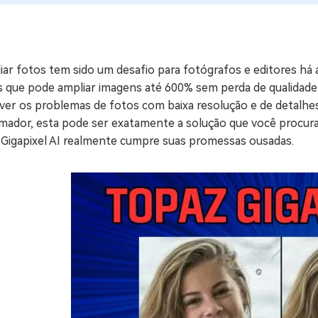
ne/Android
Excluir arquivos duplicad
Mais Ferramentas
ar fotos tem sido um desafio para fotógrafos e editores há 
Windows Boot Geni
s que pode ampliar imagens até 600% sem perda de qualidade.
Corrigir Problemas de W
ver os problemas de fotos com baixa resolução e de detalhes
mador, esta pode ser exatamente a solução que você procura
Mac Boot Genius
G
 Gigapixel AI realmente cumpre suas promessas ousadas.
Corrigir Erros de Mac Grá
Windows 11 Upgrade
Verificador de Atualizaç