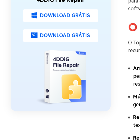
para
soft
DOWNLOAD GRÁTIS
⭕ O
DOWNLOAD GRÁTIS
O To
recu
Am
pe
res
Mú
ger
Re
te
Re