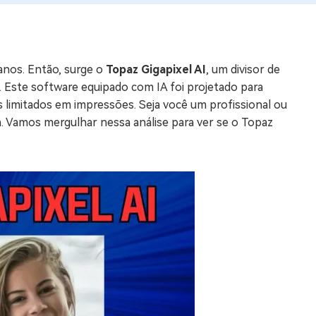
os e limpar arquivos inúteis no Mac
anos. Então, surge o
Topaz Gigapixel AI
, um divisor de
us
 Este software equipado com IA foi projetado para
indows em Minutos
 limitados em impressões. Seja você um profissional ou
. Vamos mergulhar nessa análise para ver se o Topaz
rátis
tis
 Checker
ão do Windows 11 Grátis