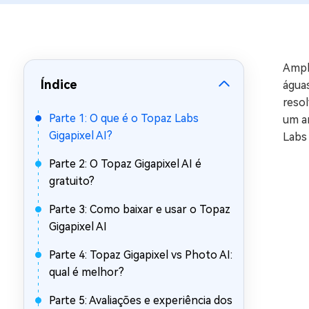
Recuperar Dados de WhatsApp no iPho
Ampli
Índice
água
resol
Parte 1: O que é o Topaz Labs
um a
Gigapixel AI?
Labs
Parte 2: O Topaz Gigapixel AI é
gratuito?
Parte 3: Como baixar e usar o Topaz
Gigapixel AI
Parte 4: Topaz Gigapixel vs Photo AI:
qual é melhor?
Parte 5: Avaliações e experiência dos