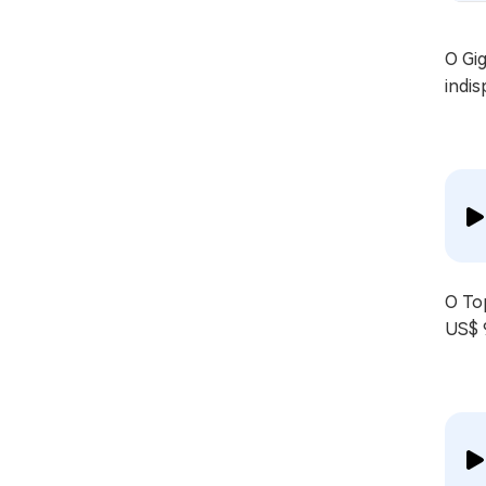
O Gig
indis
O Top
US$ 9