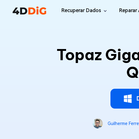
Recuperar Dados
Reparar 
Windows/Mac
Desktop
File R
Windows Data Recovery
Topaz Giga
Recuperar Arquivos Apagados de Win
Reparar
Mac Data Recovery
Email 
Q
Recuperar Arquivos Apagados de Mac
Reparar
DLL Fi
iOS/Android
Corrigi
iPhone Data Recovery
Recuperar Dados Perdidos de iPhone/i
Online
Android Recovery
Online
Guilherme Ferre
Recuperar Arquivos no Android Sem Ro
Recuper
WhatsApp Recovery