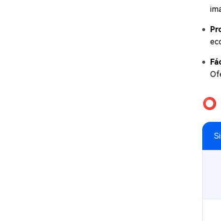
im
Pr
ec
Fác
Of
⭕ 
S