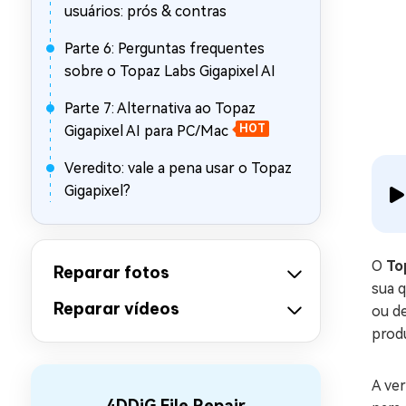
usuários: prós & contras
Parte 6: Perguntas frequentes
sobre o Topaz Labs Gigapixel AI
Parte 7: Alternativa ao Topaz
Gigapixel AI para PC/Mac
HOT
Veredito: vale a pena usar o Topaz
Gigapixel?
O
To
Reparar fotos
sua q
Reparar vídeos
ou d
produ
A ve
4DDiG File Repair