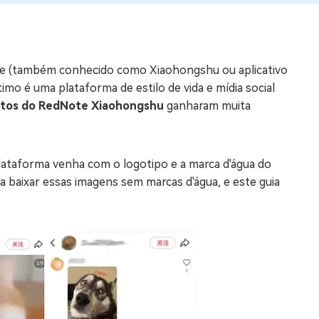
os e limpar arquivos inúteis no Mac
e (também conhecido como Xiaohongshu ou aplicativo
us
mo é uma plataforma de estilo de vida e mídia social
indows em Minutos
tos do RedNote Xiaohongshu
ganharam muita
rátis
tis
lataforma venha com o logotipo e a marca d'água do
 Checker
baixar essas imagens sem marcas d'água, e este guia
ão do Windows 11 Grátis