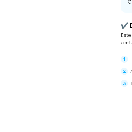
O
✔️ 
Este 
diret