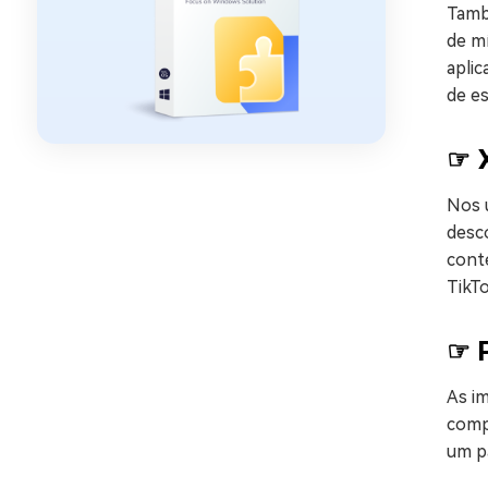
També
de m
apli
de es
☞ 
Nos 
desc
cont
TikTo
☞ 
As i
compa
um p