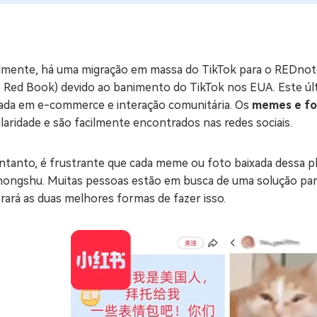
ne/Android
Excluir arquivos duplicad
Mais Ferramentas
lmente, há uma migração em massa do TikTok para o REDnot
Windows Boot Geni
e Red Book) devido ao banimento do TikTok nos EUA. Este últi
Corrigir Problemas de W
ada em e-commerce e interação comunitária. Os
memes e fo
aridade e são facilmente encontrados nas redes sociais.
Mac Boot Genius
G
Corrigir Erros de Mac Grá
ntanto, é frustrante que cada meme ou foto baixada dessa p
Windows 11 Upgrade
hongshu. Muitas pessoas estão em busca de uma solução para 
Verificador de Atualizaç
ará as duas melhores formas de fazer isso.