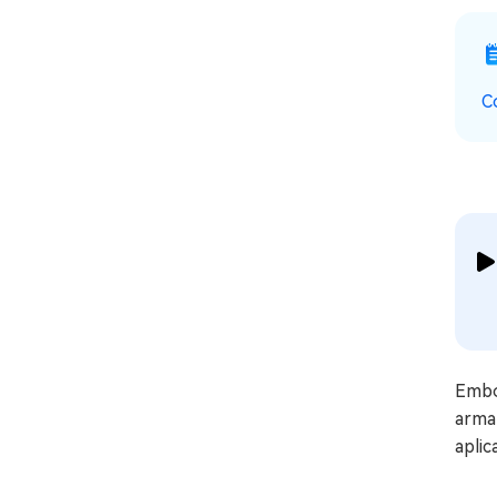
C
Embo
armaz
aplic