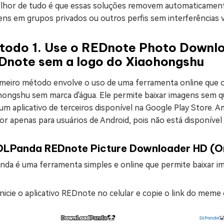
lhor de tudo é que essas soluções removem automaticamente
ns em grupos privados ou outros perfis sem interferências vi
todo 1. Use o REDnote Photo Downloa
Dnote sem a logo do Xiaohongshu
imeiro método envolve o uso de uma ferramenta online que 
hongshu sem marca d'água. Ele permite baixar imagens sem qu
 um aplicativo de terceiros disponível na Google Play Store
r apenas para usuários de Android, pois não está disponível
DLPanda REDnote Picture Downloader HD (On
nda é uma ferramenta simples e online que permite baixar 
Inicie o aplicativo REDnote no celular e copie o link do meme 