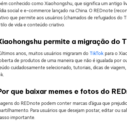
m conhecido como Xiaohongshu, que significa um antigo livro
ídia social e e-commerce lançado na China. O REDnote (rec
cativo que permite aos usuários (chamados de refugiados do 
tilo de vida e conteúdo criativo.
Xiaohongshu permite a migração do 
últimos anos, muitos usuários migraram do
TikTok
para o Xiao
oberta de produtos de uma maneira que não é igualada por o
eúdo cuidadosamente selecionado, tutoriais, dicas de viagem
k.
Por que baixar memes e fotos do RE
magens do REDnote podem conter marcas d'água que prejudica
rtilhamento. Para usuários que desejam postar, editar ou sal
asso importante.