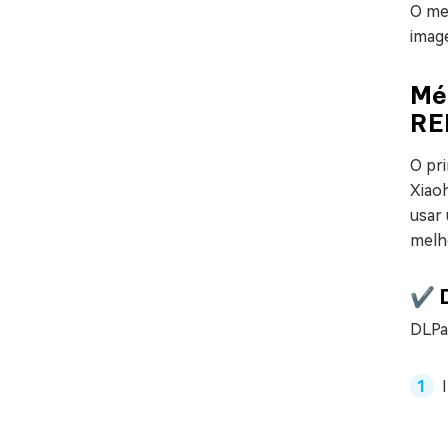
O me
image
Mé
RE
O pr
Xiao
usar
melho
✔️ 
DLPa