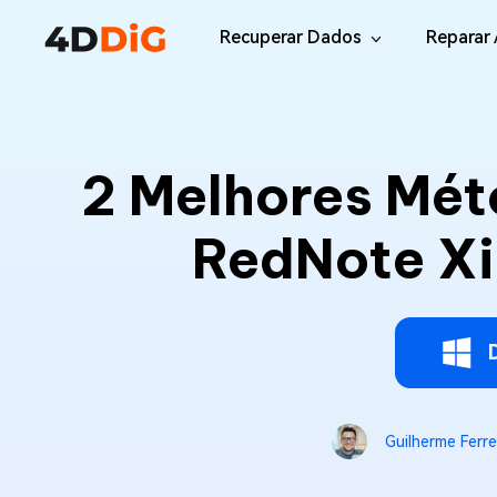
Recuperar Dados
Reparar 
Windows/Mac
Desktop
File R
Windows Data Recovery
2 Melhores Mét
Recuperar Arquivos Apagados de Win
Reparar
Mac Data Recovery
Email 
RedNote X
Recuperar Arquivos Apagados de Mac
Reparar
DLL Fi
iOS/Android
Corrigi
iPhone Data Recovery
Recuperar Dados Perdidos de iPhone/i
Online
Android Recovery
Online
Guilherme Ferre
Recuperar Arquivos no Android Sem Ro
Recuper
WhatsApp Recovery