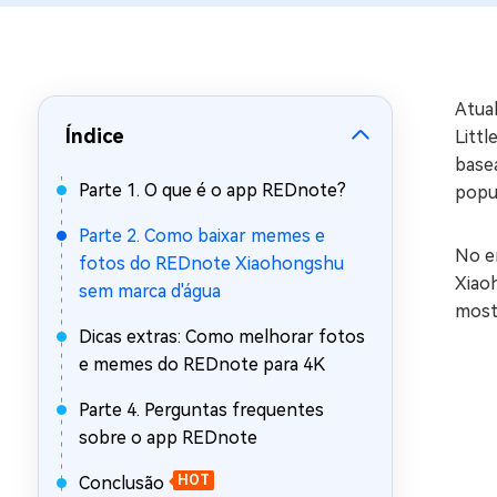
Recuperar Dados de WhatsApp no iPho
Atua
Índice
Littl
base
Parte 1. O que é o app REDnote?
popul
Parte 2. Como baixar memes e
No e
fotos do REDnote Xiaohongshu
Xiao
sem marca d'água
mostr
Dicas extras: Como melhorar fotos
e memes do REDnote para 4K
Parte 4. Perguntas frequentes
sobre o app REDnote
Conclusão
HOT