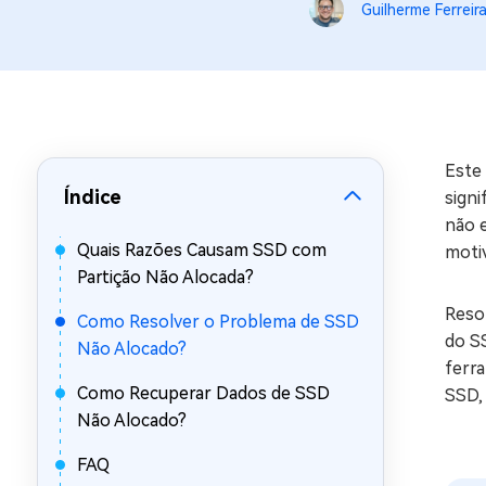
Guilherme Ferreir
Recuperar Dados de WhatsApp no iPho
Este
Índice
signi
não e
Quais Razões Causam SSD com
moti
Partição Não Alocada?
Resol
Como Resolver o Problema de SSD
do S
Não Alocado?
ferra
Como Recuperar Dados de SSD
SSD,
Não Alocado?
FAQ