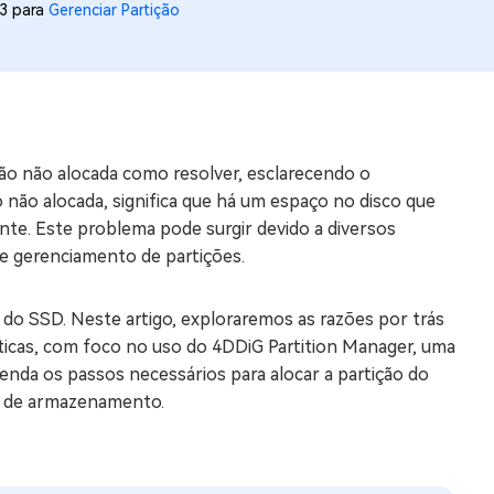
03 para
Gerenciar Partição
os e limpar arquivos inúteis no Mac
us
indows em Minutos
ção não alocada como resolver, esclarecendo o
rátis
 não alocada, significa que há um espaço no disco que
tis
nte. Este problema pode surgir devido a diversos
e gerenciamento de partições.
 Checker
ão do Windows 11 Grátis
 do SSD. Neste artigo, exploraremos as razões por trás
icas, com foco no uso do 4DDiG Partition Manager, uma
tenda os passos necessários para alocar a partição do
vo de armazenamento.