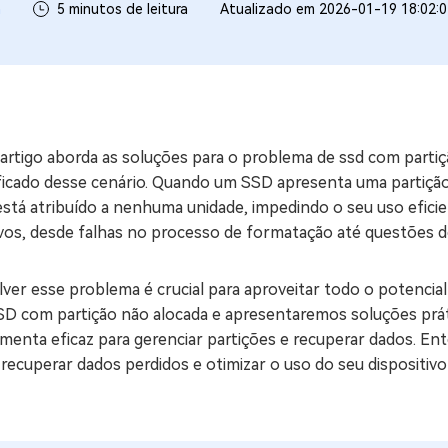
a
5 minutos de leitura
Atualizado em 2026-01-19 18:02:
ne/Android
Excluir arquivos duplicad
Mais Ferramentas
Windows Boot Geni
Corrigir Problemas de W
 artigo aborda as soluções para o problema de ssd com parti
Mac Boot Genius
G
ficado desse cenário. Quando um SSD apresenta uma partição
Corrigir Erros de Mac Grá
stá atribuído a nenhuma unidade, impedindo o seu uso eficie
vos, desde falhas no processo de formatação até questões d
Windows 11 Upgrade
Verificador de Atualizaç
ver esse problema é crucial para aproveitar todo o potencial
SD com partição não alocada e apresentaremos soluções prát
menta eficaz para gerenciar partições e recuperar dados. En
 recuperar dados perdidos e otimizar o uso do seu dispositi