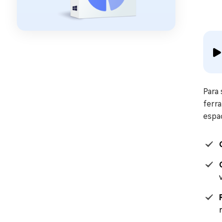
Para
ferr
espa