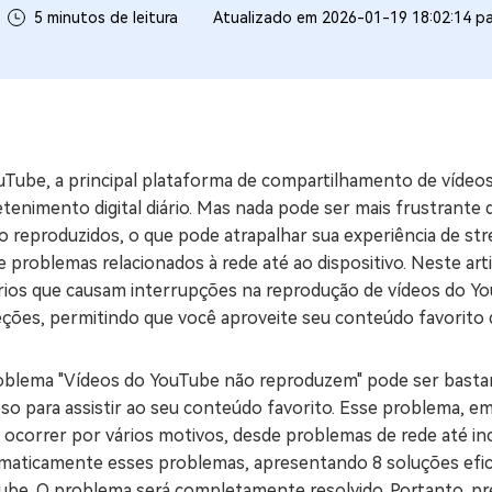
5 minutos de leitura
Atualizado em 2026-01-19 18:02:14 p
ne/Android
Excluir arquivos duplicad
Mais Ferramentas
Windows Boot Geni
Corrigir Problemas de W
uTube, a principal plataforma de compartilhamento de vídeo
Mac Boot Genius
G
tenimento digital diário. Mas nada pode ser mais frustrante
Corrigir Erros de Mac Grá
 reproduzidos, o que pode atrapalhar sua experiência de str
 problemas relacionados à rede até ao dispositivo. Neste art
Windows 11 Upgrade
rios que causam interrupções na reprodução de vídeos do Yo
Verificador de Atualizaç
eções, permitindo que você aproveite seu conteúdo favorito
oblema "Vídeos do YouTube não reproduzem" pode ser bastan
oso para assistir ao seu conteúdo favorito. Esse problema, 
ocorrer por vários motivos, desde problemas de rede até inc
ematicamente esses problemas, apresentando 8 soluções efica
ube. O problema será completamente resolvido. Portanto, p