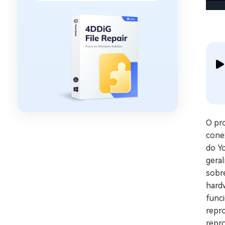
O pr
conex
do Y
gera
sobr
hard
funci
repr
repr