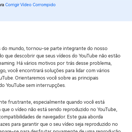
ara
Corrigir Vídeo Corrompido
os e limpar arquivos inúteis no Mac
us
indows em Minutos
s do mundo, tornou-se parte integrante do nosso
rátis
 do que descobrir que seus vídeos do YouTube não estão
tis
eaming. Há vários motivos por trás desse problema,
igo, você encontrará soluções para lidar com vários
 Checker
uTube. Orientaremos você sobre as principais
ão do Windows 11 Grátis
 do YouTube sem interrupções.
te frustrante, especialmente quando você está
em que o vídeo não está sendo reproduzido no YouTube,
ompatibilidades de navegador. Este guia aborda
zes para garantir que o seu vídeo seja reproduzido no
repare-se para desfrutar novamente de uma reprodução