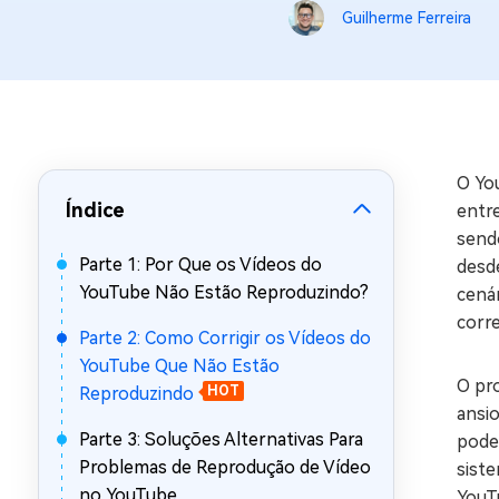
Guilherme Ferreira
Recuperar Dados de WhatsApp no iPho
O Yo
Índice
entre
sendo
Parte 1: Por Que os Vídeos do
desde
YouTube Não Estão Reproduzindo?
cená
corr
Parte 2: Como Corrigir os Vídeos do
YouTube Que Não Estão
O pr
Reproduzindo
HOT
ansi
Parte 3: Soluções Alternativas Para
pode 
Problemas de Reprodução de Vídeo
sist
no YouTube
YouT