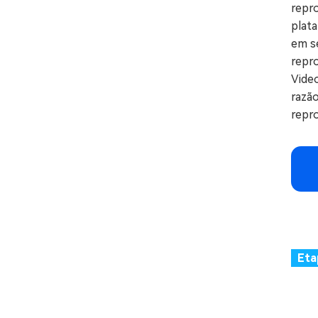
repr
plata
em s
repr
Vide
razão
repr