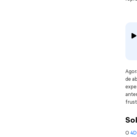
Agor
de ab
exper
ante
frus
So
O
4D