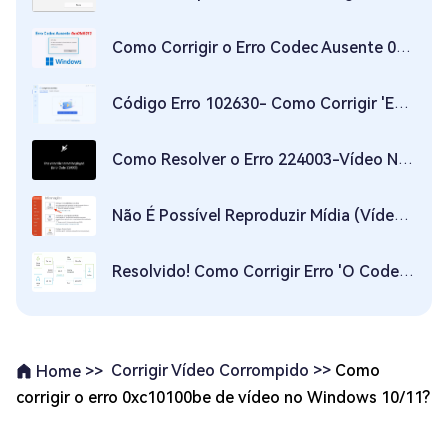
Como Corrigir o Erro Codec Ausente 0xc00d5212 ao Reproduzir Vídeos
Código Erro 102630- Como Corrigir 'Este arquivo de vídeo não pode ser reproduzido - erro 102630'
Como Resolver o Erro 224003-Vídeo Não Pode Ser Reproduzido?
Não É Possível Reproduzir Mídia (Vídeo/Áudio) no Powerpoint? 8 Soluções!
Resolvido! Como Corrigir Erro 'O Codec de vídeo não é compatível'？
Corrigir Vídeo Corrompido >>
Como
Home >>
corrigir o erro 0xc10100be de vídeo no Windows 10/11?