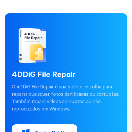
4DDiG File Repair
O 4DDiG File Repair é sua melhor escolha para
reparar quaisquer fotos danificadas ou corruptas.
Também repara vídeos corruptos ou não
reproduzidos em Windows.