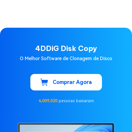
4DDiG Disk Copy
O Melhor Software de Clonagem de Disco
Comprar Agora
4,009,020
pessoas baixaram