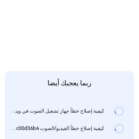
ربما يعجبك أيضا
كيفية إصلاح خطأ جهاز تشغيل الصوت في ويندوز 10/11؟ [دليل سريع]
كيفية إصلاح خطأ الفيديو/الصوت 0xc00d36b4 في Windows 10/11