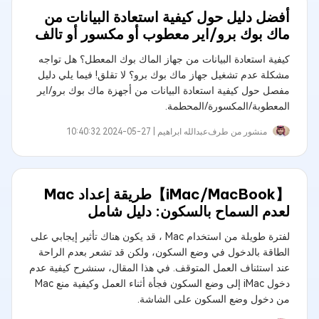
أفضل دليل حول كيفية استعادة البيانات من
ماك بوك برو/اير معطوب أو مكسور أو تالف
كيفية استعادة البيانات من جهاز الماك بوك المعطل؟ هل تواجه
مشكلة عدم تشغيل جهاز ماك بوك برو؟ لا تقلق! فيما يلي دليل
مفصل حول كيفية استعادة البيانات من أجهزة ماك بوك برو/اير
المعطوبة/المكسورة/المحطمة.
منشور من طرف
عبدالله ابراهيم‎ |
2024-05-27 10:40:32
【iMac/MacBook】طريقة إعداد Mac
لعدم السماح بالسكون: دليل شامل
لفترة طويلة من استخدام Mac ، قد يكون هناك تأثير إيجابي على
الطاقة بالدخول في وضع السكون، ولكن قد تشعر بعدم الراحة
عند استئناف العمل المتوقف. في هذا المقال، سنشرح كيفية عدم
دخول iMac إلى وضع السكون فجأة أثناء العمل وكيفية منع Mac
من دخول وضع السكون على الشاشة.