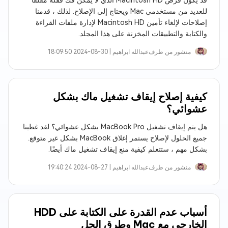
قد يكون قرص Macintosh HD الذي لا يمكن فك قفله مقلقًا
للعديد من مستخدمي Mac ويحتاج إلى الإصلاح. لذلك ، قدمنا
إصلاحات لإلغاء تأمين Macintosh HD لإدارة ملفات القراءة
والكتابة والتطبيقات المخزنة على هذا المجلد.
منشور من طرف
عبدالله ابراهيم‎ |
2024-08-30 18:09:50
كيفية إصلاح إيقاف تشغيل ماك بشكل
عشوائي؟
هل يتم إيقاف تشغيل MacBook Pro بشكل عشوائي؟ لقد غطينا
جميع الحلول لإصلاح يستمر إغلاق MacBook بشكل غير متوقع.
بشكل مهم ، ستتعلم كيفية منع إيقاف تشغيل ماك أيضًا.
منشور من طرف
عبدالله ابراهيم‎ |
2024-08-27 19:40:24
أسباب عدم القدرة على الكتابة على HDD
الخارجي مع Mac وطرق الحل