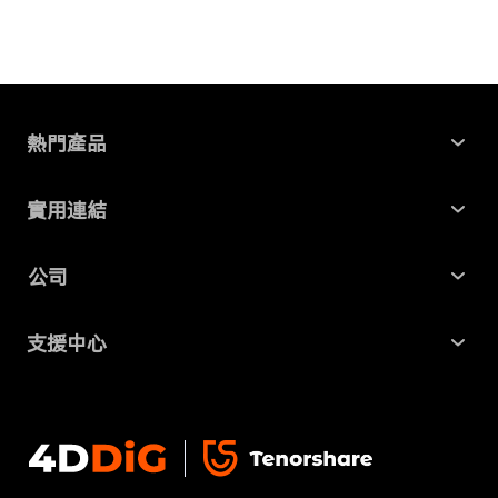
熱門產品
Windows 資料救援
實用連結
Mac 資料救援
最新資訊
公司
AI File Repair
SD 卡記憶卡救援
關於我們
Partition Manager
支援中心
USB 隨身碟資料救援
商業合作
4DDiG 重複檔案刪除器
幫助中心
硬碟資料救援
隱私政策
DLL Fixer
聯絡我們
免費線上檔案修復
條款 & 條件
下載中心
刪除重複檔案