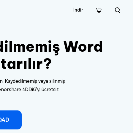
İndir
ilmemiş Word
tarılır?
in. Kaydedilmemiş veya silinmiş
enorshare 4DDiG'yi ücretsiz
OAD