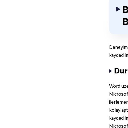
B
B
Deneyimli
kaydedilm
Dur
Word üzer
Microsoft
ilerlemen
kolaylaş
kaydedil
Microsof