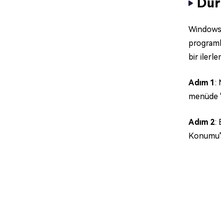
Dur
Windows 
programl
bir ilerl
Adım 1
:
menüde "
Adım 2
:
Konumu" 