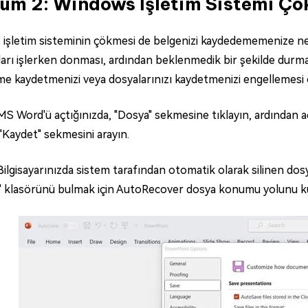
um 2: Windows İşletim Sistemi Çö
işletim sisteminin çökmesi de belgenizi kaydedememenize nede
arı işlerken donması, ardından beklenmedik bir şekilde durma
eme kaydetmenizi veya dosyalarınızı kaydetmenizi engellemesi ol
 MS Word'ü açtığınızda, "Dosya" sekmesine tıklayın, ardından 
Kaydet" sekmesini arayın.
 Bilgisayarınızda sistem tarafından otomatik olarak silinen d
klasörünü bulmak için AutoRecover dosya konumu yolunu ku