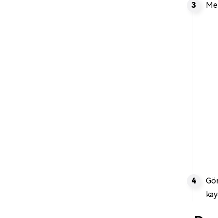
Men
Gör
kay