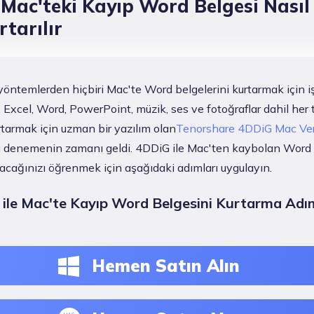
e Mac'teki Kayıp Word Belgesi Nasıl
rtarılır
yöntemlerden hiçbiri Mac'te Word belgelerini kurtarmak için i
Excel, Word, PowerPoint, müzik, ses ve fotoğraflar dahil her t
tarmak için uzman bir yazılım olan
Tenorshare 4DDiG Mac Ver
ı denemenin zamanı geldi. 4DDiG ile Mac'ten kaybolan Word 
racağınızı öğrenmek için aşağıdaki adımları uygulayın.
ile Mac'te Kayıp Word Belgesini Kurtarma Adım
Hemen Satın Alın