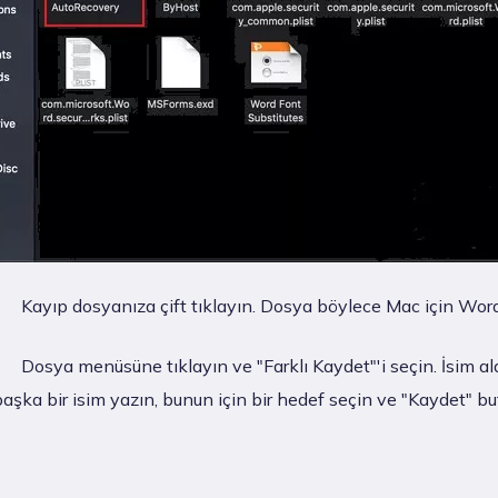
Kayıp dosyanıza çift tıklayın. Dosya böylece Mac için Word'
Dosya menüsüne tıklayın ve "Farklı Kaydet"'i seçin. İsim a
başka bir isim yazın, bunun için bir hedef seçin ve "Kaydet" 