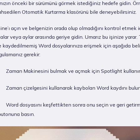
nızın önceki bir sürümünü görmek istediğiniz hedefe gidin. Ör
hsedilen Otomatik Kurtarma klasörünü bile deneyebilirsiniz.
ne’ı açın ve belgenizin orada olup olmadığını kontrol etmek 
talar veya aylar arasında geriye gidin. Umarız bu işinize yarar.
 kaydedilmemiş Word dosyalarınıza erişmek için aşağıda beli
gulamanız gerekir:
Zaman Makinesini bulmak ve açmak için Spotlight kullanı
Zaman çizelgesini kullanarak kaybolan Word kaydını bulun
Word dosyasını keşfettikten sonra onu seçin ve geri getirm
butonuna basın.