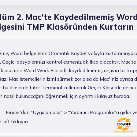
lüm 2. Mac'te Kaydedilmemiş Wor
lgesini TMP Klasöründen Kurtarın
miş Word belgelerini Otomatik Kaydet yoluyla kurtaramayaca
 Geçici dosyalarınızı kontrol etmeniz akıllıca olacaktır. Mac’t
klasörüne Word Work File adlı kaydedilmemiş arşivin bir kop
azı Mac istemcilerin izini sürmek zor olsa da Mac'iniz ayrıca d
re bu klasörde tutar. Terminal kullanarak Geçici Klasörde geçic
n nasıl bulunacağını öğrenmek için ayrıntılı kılavuz burada.
Finder'dan "Uygulamalar" > "Yardımcı Programlar"a gidin v
çift tıklayın.