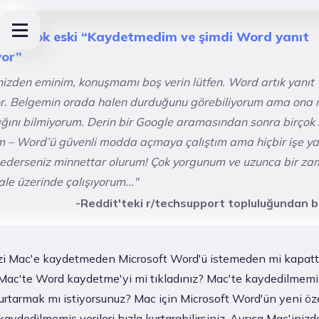
ru：Çok eski “Kaydetmedim ve şimdi Word yanıt
yor”
inizden eminim, konuşmamı boş verin lütfen. Word artık yanıt
r. Belgemin orada halen durduğunu görebiliyorum ama ona n
ğını bilmiyorum. Derin bir Google aramasından sonra birçok 
 – Word’ü güvenli modda açmaya çalıştım ama hiçbir işe y
ederseniz minnettar olurum! Çok yorgunum ve uzunca bir za
le üzerinde çalışıyorum..."
-Reddit'teki r/techsupport topluluğundan 
izi Mac'e kaydetmeden Microsoft Word'ü istemeden mi kapatt
a Mac'te Word kaydetme'yi mi tıkladınız? Mac'te kaydedilmem
urtarmak mı istiyorsunuz? Mac için Microsoft Word'ün yeni özel
aydedilmemiş verileri hızla kurtarabilirsiniz. Ayrıca Mac'iniz