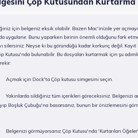
lgesini Çöp Kutusundan Kurtarma
ğiniz için belgeniz eksik olabilir. Bazen Mac'inizde yer açmay
zda uygulanır. Bunu yaparken birinin önemli olduğunu fark et
ı silersiniz. Neyse ki bu göründüğü kadar korkunç değil. Kayıt
 Kutusu'nda bulunabilir. Bu dosyaları kurtarmak için şu adımla
ekir:
Açmak için Dock'ta Çöp kutusu simgesini seçin.
Yakınlarda sildiğiniz tüm içerikleri göreceksiniz. Belgenizi ar
ayıp Boşluk Çubuğu'na basarsanız, bunun bir önizlemesini gör
Belgenizi görmüyorsanız Çöp Kutusu'nda 'Kurtarılan Öğeler