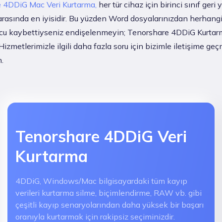
 4DDiG Mac Veri Kurtarma,
her tür cihaz için birinci sınıf geri
arasında en iyisidir. Bu yüzden Word dosyalarınızdan herhangi 
cu kaybettiyseniz endişelenmeyin; Tenorshare 4DDiG Kurtarm
Hizmetlerimizle ilgili daha fazla soru için bizimle iletişime g
.
Tenorshare 4DDiG Veri
Kurtarma
4DDiG, Windows/Mac bilgisayardaki tüm kayıp
verileri kurtarma silme, biçimlendirme, RAW vb. gibi
çeşitli kayıp senaryolarından daha yüksek bir başarı
oranıyla kurtarmak için rakipsiz seçiminizdir.