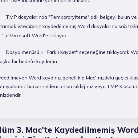
utan TMP klasörüne yönlendirileceksiniz.
TMP dosyalarında "TemporaryItems" adlı belgeyi bulun ve 
urtarmak istediğiniz kaydedilmemiş Word dosyalarına sağ tıkl
..." > Microsoft Word'e tıklayın.
Dosya menüsü > "Farklı Kaydet" seçeneğine tıklayarak W
başka bir hedefe kaydedin.
edilmeyen Word kaydınız genellikle Mac'inizdeki geçici klasö
lamıyorsanız bunun nedeni onları sildiğiniz veya TMP Klasörü
nizdendir.
lüm 3. Mac'te Kaydedilmemiş Wor