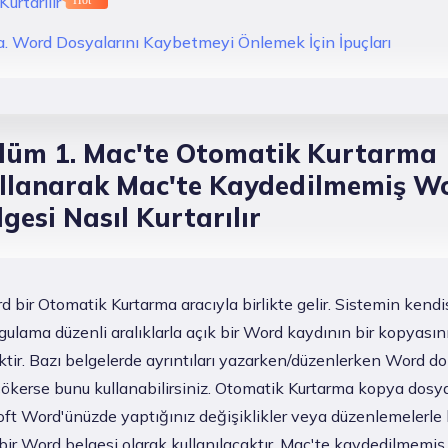
Kurtarılır
a. Word Dosyalarını Kaybetmeyi Önlemek İçin İpuçları
lüm 1. Mac'te Otomatik Kurtarma
llanarak Mac'te Kaydedilmemiş W
lgesi Nasıl Kurtarılır
 bir Otomatik Kurtarma aracıyla birlikte gelir. Sistemin kendis
ulama düzenli aralıklarla açık bir Word kaydının bir kopyasın
tir. Bazı belgelerde ayrıntıları yazarken/düzenlerken Word d
çökerse bunu kullanabilirsiniz. Otomatik Kurtarma kopya dosy
oft Word'ünüzde yaptığınız değişiklikler veya düzenlemelerle b
 bir Word belgesi olarak kullanılacaktır. Mac'te kaydedilmemi