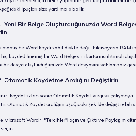
ızı kaybetmemek için neler yapmanız gerektiğini anlamanız ç
şağıdaki ipuçları size yardımcı olabilir:
1: Yeni Bir Belge Oluşturduğunuzda Word Belges
din
lmemiş bir Word kaydı sabit diskte değil, bilgisayarın RAM'in
 hiç kaydedilmemiş bir Word Belgesini kurtarma ihtimali düşük
i bir dosya oluşturduğunuzda Word dosyasını saklamanız gere
2: Otomatik Kaydetme Aralığını Değiştirin
nızı kaydettikten sonra Otomatik Kaydet vurgusu çalışmaya
ır. Otomatik Kaydet aralığını aşağıdaki şekilde değiştirebilirsi
e Microsoft Word > "Tercihler"i açın ve Çıktı ve Paylaşım altı
 seçin.