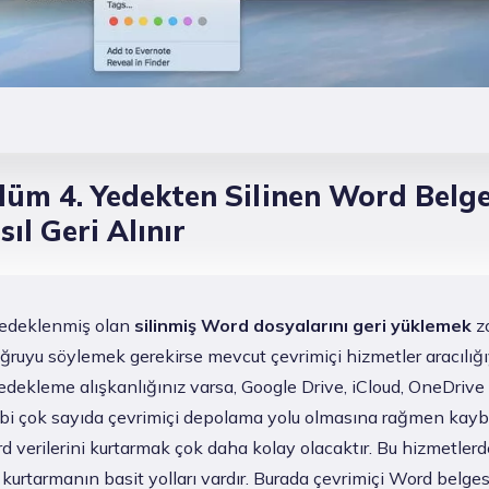
lüm 4. Yedekten Silinen Word Belge
sıl Geri Alınır
edeklenmiş olan
silinmiş Word dosyalarını geri yüklemek
zo
oğruyu söylemek gerekirse mevcut çevrimiçi hizmetler aracılığı
edekleme alışkanlığınız varsa, Google Drive, iCloud, OneDrive
bi çok sayıda çevrimiçi depolama yolu olmasına rağmen kay
d verilerini kurtarmak çok daha kolay olacaktır. Bu hizmetle
 kurtarmanın basit yolları vardır. Burada çevrimiçi Word belge