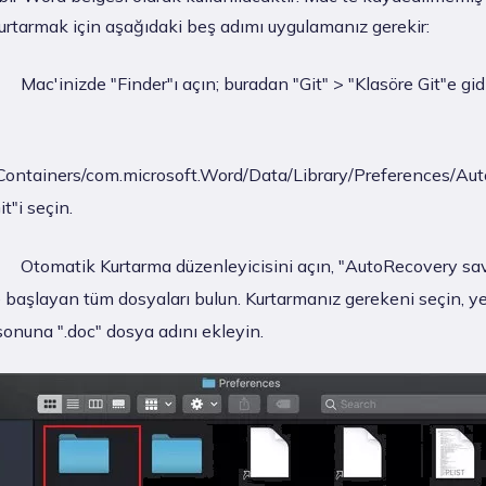
urtarmak için aşağıdaki beş adımı uygulamanız gerekir:
Mac'inizde "Finder"ı açın; buradan "Git" > "Klasöre Git"e gid
/Containers/com.microsoft.Word/Data/Library/Preferences/Au
t"i seçin.
Otomatik Kurtarma düzenleyicisini açın, "AutoRecovery sa
 başlayan tüm dosyaları bulun. Kurtarmanız gerekeni seçin, y
sonuna ".doc" dosya adını ekleyin.