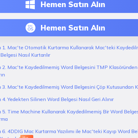
Hemen Satın Alın
Hemen Satın Alın
 1. Mac'te Otomatik Kurtarma Kullanarak Mac'teki Kaydedi
elgesi Nasıl Kurtarılır
 2. Mac'te Kaydedilmemiş Word Belgesini TMP Klasöründen
rın
 3. Mac'te Kaydedilmemiş Word Belgesini Çöp Kutusundan 
 4. Yedekten Silinen Word Belgesi Nasıl Geri Alınır
 5. Time Machine Kullanarak Kaydedilmemiş Bir Word Belges
rma
 6. 4DDIG Mac Kurtarma Yazılımı ile Mac'teki Kayıp Word Be
Hot