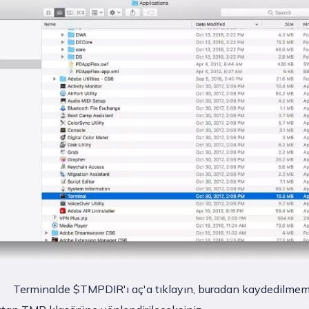
Terminalde $TMPDIR'ı aç'a tıklayın, buradan kaydedilmem