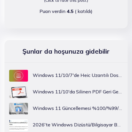
(Click to rate this post)
Puan verdin
4.5
(
katıldı)
Şunlar da hoşunuza gidebilir
Windows 11/10/7'de Heic Uzantılı Dosya Açma İçin Hızlı Düzeltme
Windows 11/10'da Silinen PDF Geri Getirme Nasıl?
Windows 11 Güncellemesi %100/%99/%94/%88/%74/%8'de Takılıp Kaldı mı? Oku bunu!
2026'te Windows Dizüstü/Bilgisayar Beyaz Ekran Sorunu Düzeltmeler