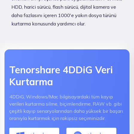
HDD, harici sürücü, flash sürücü, dijital kamera ve
daha fazlasını içeren 1000'e yakın dosya türünü
kurtarma konusunda yardımcı olur.
Tenorshare 4DDiG Veri
Kurtarma
4DDiG, Windows/Mac bilgisayardaki tüm kayıp
verileri kurtarma silme, biçimlendirme, RAW vb. gibi
çeşitli kayıp senaryolarından daha yüksek bir başarı
oranıyla kurtarmak için rakipsiz seçiminizdir.