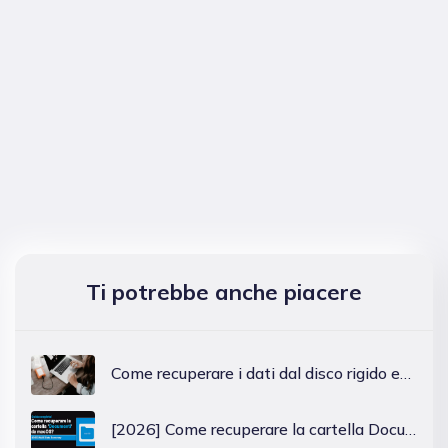
Ti potrebbe anche piacere
Come recuperare i dati dal disco rigido esterno Mac? 4 soluzioni!
[2026] Come recuperare la cartella Documenti scomparsa da macOS?