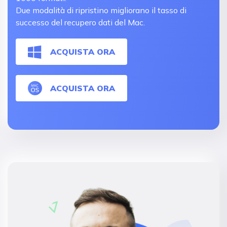
Due modalità di ripristino migliorano il tasso di
successo del recupero dati del Mac.
ACQUISTA ORA
ACQUISTA ORA