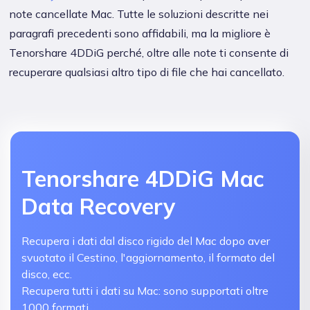
note cancellate Mac. Tutte le soluzioni descritte nei
paragrafi precedenti sono affidabili, ma la migliore è
Tenorshare 4DDiG perché, oltre alle note ti consente di
recuperare qualsiasi altro tipo di file che hai cancellato.
Tenorshare 4DDiG Mac
Data Recovery
Recupera i dati dal disco rigido del Mac dopo aver
svuotato il Cestino, l'aggiornamento, il formato del
disco, ecc.
Recupera tutti i dati su Mac: sono supportati oltre
1000 formati.