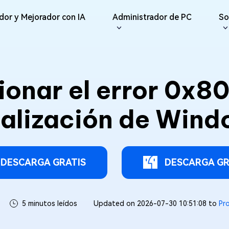
dor y Mejorador con IA
Administrador de PC
So
iones
Redes Sociales
iOS26
Reparador
Repar
ne Data Recovery
Android Recovery
erar datos perdidos de
Recuperar datos de Android sin
onar el error 0x8
IA
Re
te File Deleter
del Usuario
Dll Fixer
e/iPad
Root
Reparar Vídeo
Reparar Foto
Re
eliminar archivos
e Guías
Reparar errores de DLL en
sApp Recovery
os
Windows
Re
alización de Win
ráctica
Reparar
erar datos de WhatsApp
Re
Nuevo
Reparar Audio
are Cleamio
Email Repair
 y Soluciones
Documento
 fondo y optimizar tu
Reparar archivos PST/OST
AI
AI
dañados
Mejorar Vídeo
Mejorar Foto
DESCARGA GRATIS
DESCARGA GR
5 minutos leídos
Updated on 2026-07-30 10:51:08 to
Pr