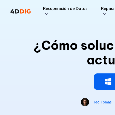
Recuperación de Datos
Repara
Optimizador de Windows
Soporte
Limpiador de PC
Recursos
Func
iPho
Windows Data Recovery
Recup
¿Cómo soluci
Recuperar archivos borrados de
Partition Manager
Centro de soporte
Duplica
Guías 
iPhon
Windows
Gestor de discos fácil para
Guías, Licencia,
Buscar y 
Centro d
What
Windows
Contacto
duplicad
actu
Pro
Gratis
Guía P
Recup
Actualización de la
Tenorsh
Disk Copy
Consejos
Update
Limpiar a
Clonar disco o partición
suscripción
Mac Data Recovery
4DDiG File Repair
Mac
Últimas actualizaciones
Recuperar archivos borrados de
Nuevo
Reparar y mejorar archivos con IA >>
Windows Backup
macOS
Contáctanos
Copia de seguridad del
ordenador
Pro
Gratis
Reparación del sistema
Teo Tomás
Windows Boot Genius
Reparar problemas de Windows