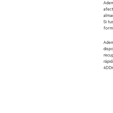
Adem
afect
almac
Si tu
forma
Adem
dispo
recup
rápid
4DDiG