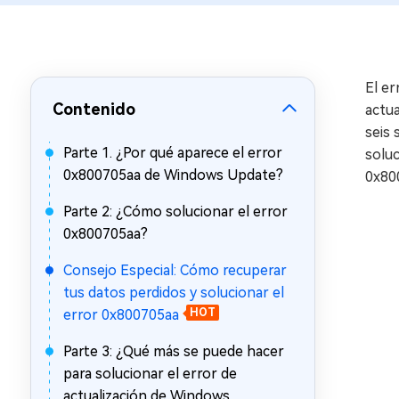
en minutos
Mac Boot Genius
Reparar problemas de Mac
gratis
El e
Contenido
actu
seis 
Parte 1. ¿Por qué aparece el error
soluc
0x800705aa de Windows Update?
0x80
Parte 2: ¿Cómo solucionar el error
0x800705aa?
Consejo Especial: Cómo recuperar
tus datos perdidos y solucionar el
error 0x800705aa
HOT
Parte 3: ¿Qué más se puede hacer
para solucionar el error de
actualización de Windows