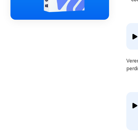
Vere
perd