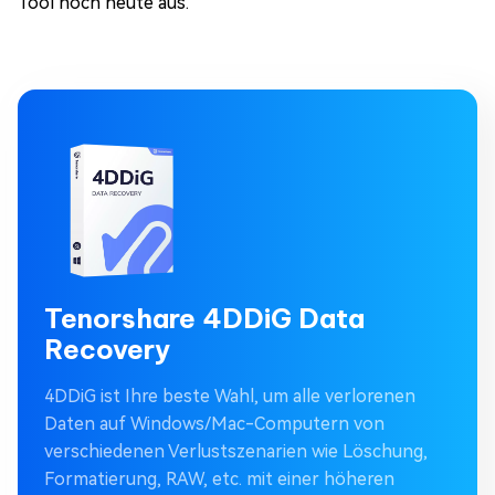
Tool noch heute aus.
Tenorshare 4DDiG Data
Recovery
4DDiG ist Ihre beste Wahl, um alle verlorenen
Daten auf Windows/Mac-Computern von
verschiedenen Verlustszenarien wie Löschung,
Formatierung, RAW, etc. mit einer höheren