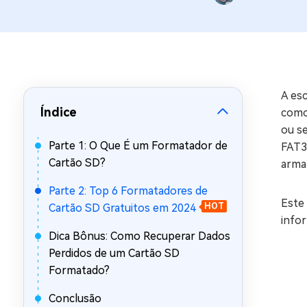
Recuperar Dados de WhatsApp no iPho
A esc
Índice
como
ou s
Parte 1: O Que É um Formatador de
FAT3
Cartão SD?
armaz
Parte 2: Top 6 Formatadores de
Este 
Cartão SD Gratuitos em 2024
HOT
infor
Dica Bônus: Como Recuperar Dados
Perdidos de um Cartão SD
Formatado?
Conclusão