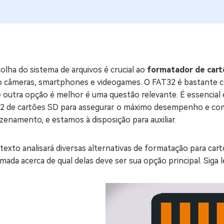
ne/Android
Excluir arquivos duplicad
Mais Ferramentas
Windows Boot Geni
Corrigir Problemas de W
olha do sistema de arquivos é crucial ao
formatador de cart
 câmeras, smartphones e videogames. O FAT32 é bastante co
Mac Boot Genius
G
e outra opção é melhor é uma questão relevante. É essencial
Corrigir Erros de Mac Grá
2 de cartões SD para assegurar o máximo desempenho e com
enamento, e estamos à disposição para auxiliar.
Windows 11 Upgrade
Verificador de Atualizaç
texto analisará diversas alternativas de formatação para car
mada acerca de qual delas deve ser sua opção principal. Siga 