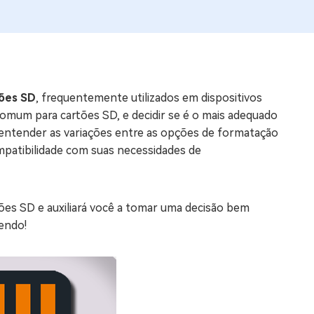
os e limpar arquivos inúteis no Mac
us
indows em Minutos
ões SD
, frequentemente utilizados em dispositivos
mum para cartões SD, e decidir se é o mais adequado
rátis
 entender as variações entre as opções de formatação
tis
patibilidade com suas necessidades de
 Checker
ão do Windows 11 Grátis
tões SD e auxiliará você a tomar uma decisão bem
lendo!