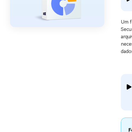
Um f
Secu
arqu
nece
dados
F