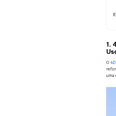
E
1.
Us
O
4D
refo
uma 