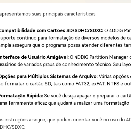
apresentamos suas principais características:
Compatibilidade com Cartões SD/SDHC/SDXC:
O 4DDiG Par
suporte contínuo para formatação de diversos modelos de ca
ampla assegura que o programa possa atender diferentes tam
Interface de Usuário Amigável:
O 4DDiG Partition Manager de
usuários de variados graus de conhecimento técnico. Seu layout
Opções para Múltiplos Sistemas de Arquivo:
Várias opções 
ao formatar o cartão SD, tais como FAT32, exFAT, NTFS e out
Formatação Rápida:
Se você deseja apagar e preparar o cart
uma ferramenta eficaz que ajudará a realizar uma formatação r
 as instruções a seguir, que podem orientar você no uso do 
SDHC/SDXC: