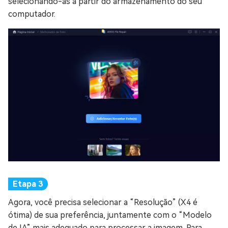
selecionando-as a partir do armazenamento do seu
computador.
Agora, você precisa selecionar a “Resolução” (X4 é
ótima) de sua preferência, juntamente com o “Modelo
de IA” mais adequado para processar a imagem. Para