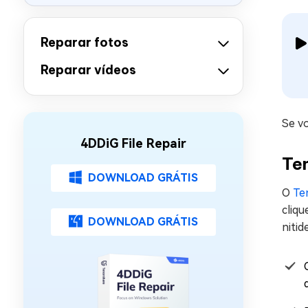
Reparar fotos
Reparar vídeos
Se v
4DDiG File Repair
Te
DOWNLOAD GRÁTIS
O
Te
cliqu
DOWNLOAD GRÁTIS
nitid