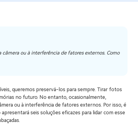
os e limpar arquivos inúteis no Mac
us
indows em Minutos
 câmera ou à interferência de fatores externos. Como
rátis
tis
 Checker
ão do Windows 11 Grátis
eis, queremos preservá-los para sempre. Tirar fotos
emórias no futuro. No entanto, ocasionalmente,
ra ou à interferência de fatores externos. Por isso, é
apresentará seis soluções eficazes para lidar com esse
mbaçadas.