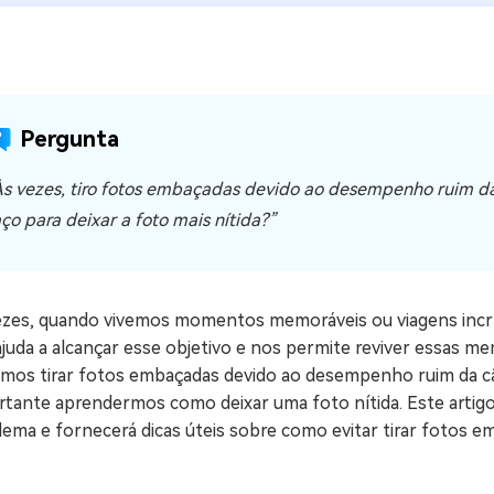
ne/Android
Excluir arquivos duplicad
Mais Ferramentas
Windows Boot Geni
Pergunta
Corrigir Problemas de W
Às vezes, tiro fotos embaçadas devido ao desempenho ruim da
Mac Boot Genius
G
Corrigir Erros de Mac Grá
aço para deixar a foto mais nítida?”
Windows 11 Upgrade
Verificador de Atualizaç
ezes, quando vivemos momentos memoráveis ou viagens incrív
juda a alcançar esse objetivo e nos permite reviver essas m
mos tirar fotos embaçadas devido ao desempenho ruim da câme
tante aprendermos como deixar uma foto nítida. Este artigo 
ema e fornecerá dicas úteis sobre como evitar tirar fotos e