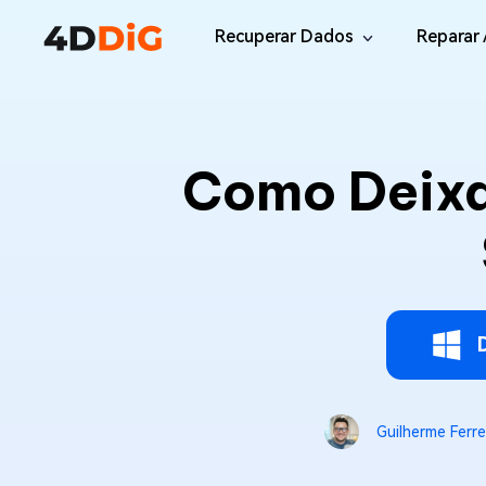
Recuperar Dados
Reparar 
Windows/Mac
Desktop
File R
Windows Data Recovery
Como Deixa
Recuperar Arquivos Apagados de Win
Reparar
Mac Data Recovery
Email 
Recuperar Arquivos Apagados de Mac
Reparar
DLL Fi
iOS/Android
Corrigi
iPhone Data Recovery
Recuperar Dados Perdidos de iPhone/i
Online
Android Recovery
Online
Guilherme Ferre
Recuperar Arquivos no Android Sem Ro
Recuper
WhatsApp Recovery