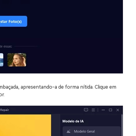
embaçada, apresentando-a de forma nítida. Clique em
r.