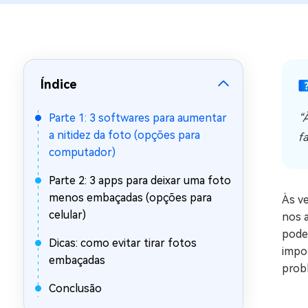
Recuperar Dados de WhatsApp no iPho
Índice
Parte 1: 3 softwares para aumentar
“
a nitidez da foto (opções para
f
computador)
Parte 2: 3 apps para deixar uma foto
menos embaçadas (opções para
Às v
celular)
nos a
pode
Dicas: como evitar tirar fotos
impor
embaçadas
probl
Conclusão