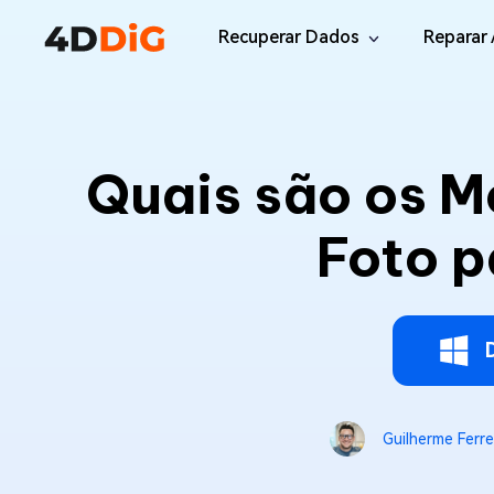
Recuperar Dados
Reparar 
Windows/Mac
Desktop
File R
Windows Data Recovery
Quais são os M
Recuperar Arquivos Apagados de Win
Reparar
Mac Data Recovery
Email 
Foto p
Recuperar Arquivos Apagados de Mac
Reparar
DLL Fi
iOS/Android
Corrigi
iPhone Data Recovery
Recuperar Dados Perdidos de iPhone/i
Online
Android Recovery
Online
Guilherme Ferre
Recuperar Arquivos no Android Sem Ro
Recuper
WhatsApp Recovery