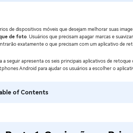
ne/Android
Excluir arquivos duplicad
Mais Ferramentas
rios de dispositivos móveis que desejam melhorar suas imag
Windows Boot Geni
que de foto
. Usuários que precisam apagar marcas e suaviza
Corrigir Problemas de W
ntrarão exatamente o que precisam com um aplicativo de reto
Mac Boot Genius
G
Corrigir Erros de Mac Grá
a a seguir apresenta os seis principais aplicativos de retoqu
phones Android para ajudar os usuários a escolher o aplicativ
Windows 11 Upgrade
Verificador de Atualizaç
able of Contents