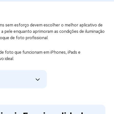
os e limpar arquivos inúteis no Mac
ens sem esforço devem escolher o melhor aplicativo de
us
r a pele enquanto aprimoram as condições de iluminação
indows em Minutos
que de foto profissional.
rátis
tis
e de foto que funcionam em iPhones, iPads e
o ideal.
 Checker
ão do Windows 11 Grátis