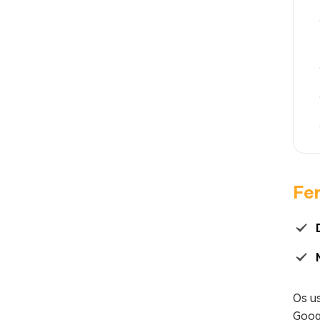
Fe
Os us
Googl