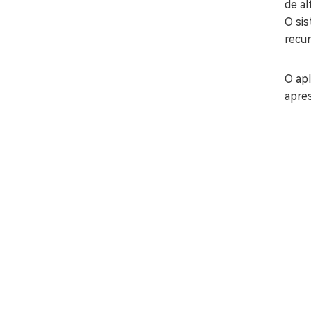
de a
O si
recur
O apl
apres