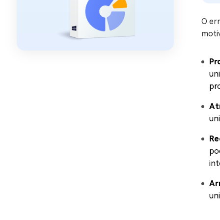
O er
motiv
Pr
un
pr
At
un
Re
po
in
Ar
un