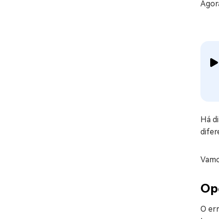
Agor
Há d
dife
Vamo
Opç
O er