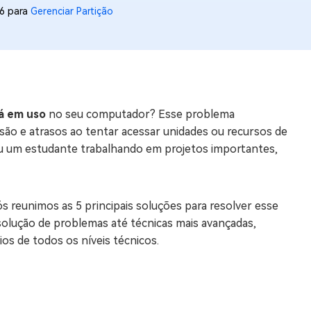
16 para
Gerenciar Partição
os e limpar arquivos inúteis no Mac
us
indows em Minutos
tá em uso
no seu computador? Esse problema
rátis
são e atrasos ao tentar acessar unidades ou recursos de
tis
 ou um estudante trabalhando em projetos importantes,
 Checker
ão do Windows 11 Grátis
 reunimos as 5 principais soluções para resolver esse
solução de problemas até técnicas mais avançadas,
os de todos os níveis técnicos.