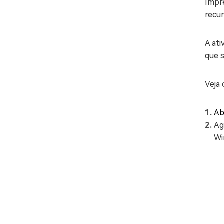
Impr
recu
A at
que s
Veja
Ab
Ag
Wi