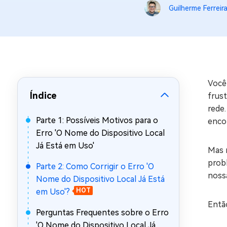
Guilherme Ferreir
Recuperar Dados de WhatsApp no iPho
Você
Índice
frust
rede.
Parte 1: Possíveis Motivos para o
encon
Erro 'O Nome do Dispositivo Local
Já Está em Uso'
Mas n
probl
Parte 2: Como Corrigir o Erro 'O
nossa
Nome do Dispositivo Local Já Está
em Uso'?
HOT
Entã
Perguntas Frequentes sobre o Erro
'O Nome do Dispositivo Local Já