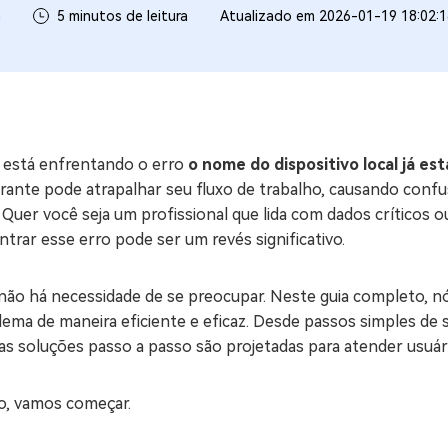
a
5 minutos de leitura
Atualizado em 2026-01-19 18:02:
ne/Android
Excluir arquivos duplicad
Mais Ferramentas
Windows Boot Geni
Corrigir Problemas de W
 está enfrentando o erro
o nome do dispositivo local já es
Mac Boot Genius
G
rante pode atrapalhar seu fluxo de trabalho, causando confu
Corrigir Erros de Mac Grá
 Quer você seja um profissional que lida com dados críticos
trar esse erro pode ser um revés significativo.
Windows 11 Upgrade
Verificador de Atualizaç
ão há necessidade de se preocupar. Neste guia completo, nós
ema de maneira eficiente e eficaz. Desde passos simples de 
s soluções passo a passo são projetadas para atender usuári
o, vamos começar.