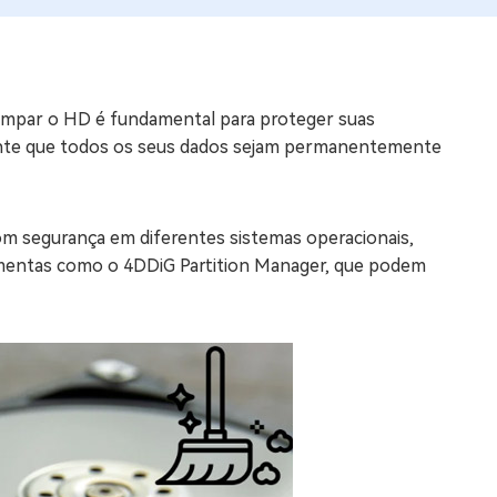
os e limpar arquivos inúteis no Mac
 limpar o HD é fundamental para proteger suas
us
ante que todos os seus dados sejam permanentemente
indows em Minutos
rátis
tis
om segurança em diferentes sistemas operacionais,
amentas como o 4DDiG Partition Manager, que podem
 Checker
ão do Windows 11 Grátis