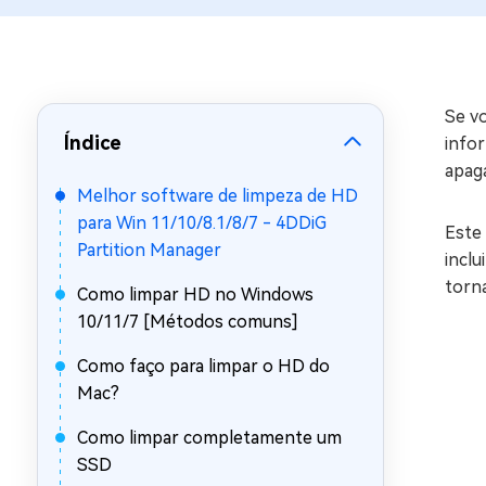
Recuperar Dados de WhatsApp no iPho
Se vo
Índice
info
apag
Melhor software de limpeza de HD
para Win 11/10/8.1/8/7 - 4DDiG
Este
Partition Manager
incl
torna
Como limpar HD no Windows
10/11/7 [Métodos comuns]
Como faço para limpar o HD do
Mac?
Como limpar completamente um
SSD