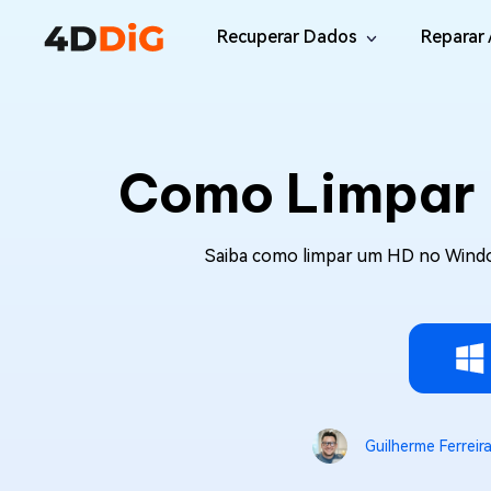
Recuperar Dados
Reparar 
Windows/Mac
Desktop
File R
Windows Data Recovery
Como Limpar 
Recuperar Arquivos Apagados de Win
Reparar
Mac Data Recovery
Email 
Recuperar Arquivos Apagados de Mac
Reparar
Saiba como limpar um HD no Windo
DLL Fi
iOS/Android
Corrigi
iPhone Data Recovery
Recuperar Dados Perdidos de iPhone/i
Online
Android Recovery
Online
Recuperar Arquivos no Android Sem Ro
Recuper
Guilherme Ferreir
WhatsApp Recovery