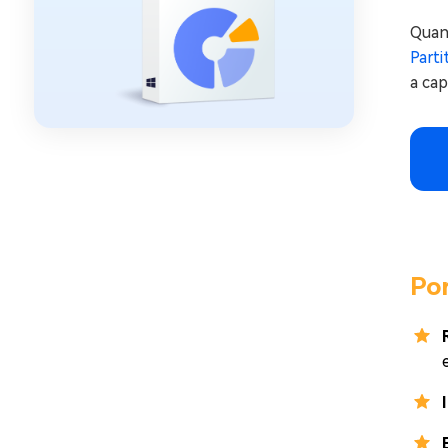
Quan
Part
a ca
Po