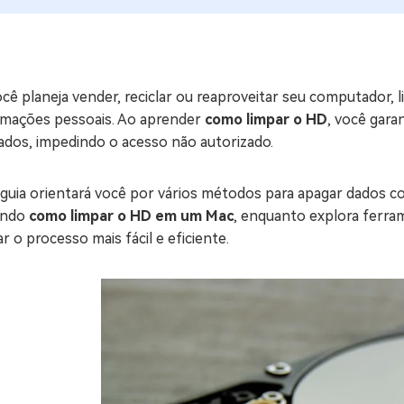
ne/Android
Excluir arquivos duplicad
Mais Ferramentas
cê planeja vender, reciclar ou reaproveitar seu computador,
Windows Boot Geni
rmações pessoais. Ao aprender
como limpar o HD
, você gar
Corrigir Problemas de W
ados, impedindo o acesso não autorizado.
Mac Boot Genius
G
Corrigir Erros de Mac Grá
 guia orientará você por vários métodos para apagar dados c
uindo
como limpar o HD em um Mac
, enquanto explora ferr
Windows 11 Upgrade
r o processo mais fácil e eficiente.
Verificador de Atualizaç