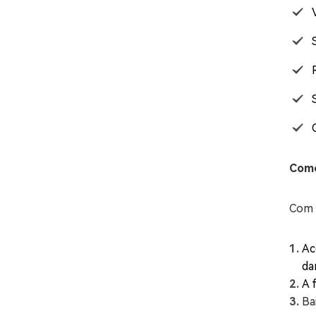
Como
Com 
Ac
da
A 
Ba