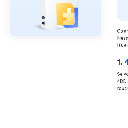
Os a
Ness
las e
1.
Se v
4DDi
repa