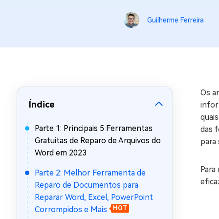
Recuperar Dados de WhatsApp no iPho
Guilherme Ferreira
Os a
Índice
infor
quais
Parte 1: Principais 5 Ferramentas
das 
Gratuitas de Reparo de Arquivos do
para
Word em 2023
Para 
Parte 2: Melhor Ferramenta de
efic
Reparo de Documentos para
Reparar Word, Excel, PowerPoint
Corrompidos e Mais
HOT