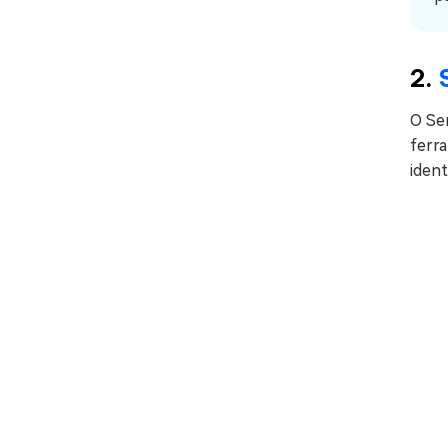
2.
O Se
ferra
ident