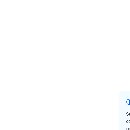
S
c
p