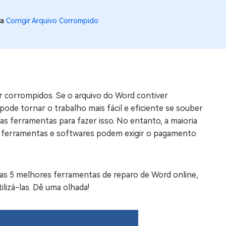
os e limpar arquivos inúteis no Mac
ra
Corrigir Arquivo Corrompido
us
indows em Minutos
rátis
 corrompidos. Se o arquivo do Word contiver
tis
ode tornar o trabalho mais fácil e eficiente se souber
ias ferramentas para fazer isso. No entanto, a maioria
 Checker
s ferramentas e softwares podem exigir o pagamento
ão do Windows 11 Grátis
 das 5 melhores ferramentas de reparo de Word online,
lizá-las. Dê uma olhada!