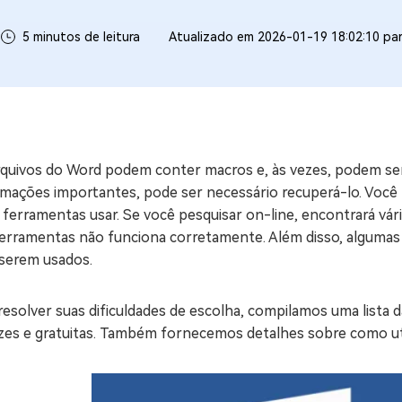
ne/Android
Excluir arquivos duplicad
5 minutos de leitura
Atualizado em 2026-01-19 18:02:10 pa
Mais Ferramentas
Windows Boot Geni
Corrigir Problemas de W
Mac Boot Genius
G
rquivos do Word podem conter macros e, às vezes, podem ser
Corrigir Erros de Mac Grá
mações importantes, pode ser necessário recuperá-lo. Você p
 ferramentas usar. Se você pesquisar on-line, encontrará vár
Windows 11 Upgrade
ferramentas não funciona corretamente. Além disso, alguma
Verificador de Atualizaç
 serem usados.
resolver suas dificuldades de escolha, compilamos uma lista
azes e gratuitas. Também fornecemos detalhes sobre como uti