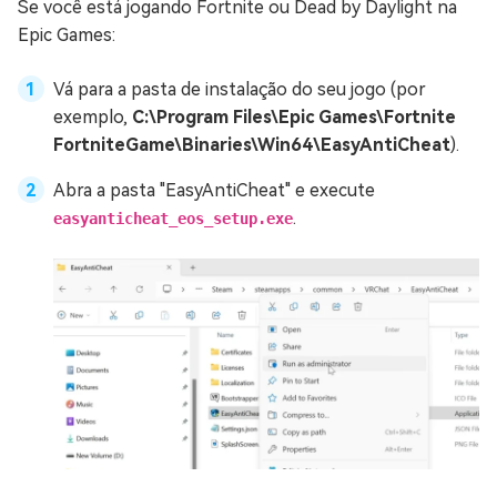
Se você está jogando Fortnite ou Dead by Daylight na
Epic Games:
Vá para a pasta de instalação do seu jogo (por
exemplo,
C:\Program Files\Epic Games\Fortnite
FortniteGame\Binaries\Win64\EasyAntiCheat
).
Abra a pasta "EasyAntiCheat" e execute
.
easyanticheat_eos_setup.exe