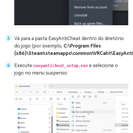
Vá para a pasta EasyAntiCheat dentro do diretório
do jogo (por exemplo,
C:\Program Files
(x86)\Steam\steamapps\common\VRCaht\EasyAnt
Execute
e selecione o
easyanticheat_setup.exe
jogo no menu suspenso.