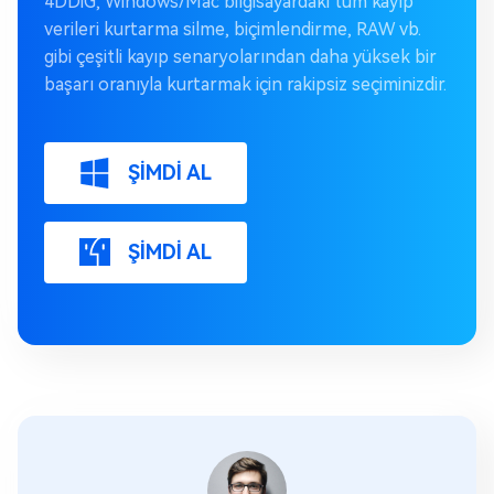
4DDiG, Windows/Mac bilgisayardaki tüm kayıp
verileri kurtarma silme, biçimlendirme, RAW vb.
gibi çeşitli kayıp senaryolarından daha yüksek bir
başarı oranıyla kurtarmak için rakipsiz seçiminizdir.
ŞİMDİ AL
ŞİMDİ AL