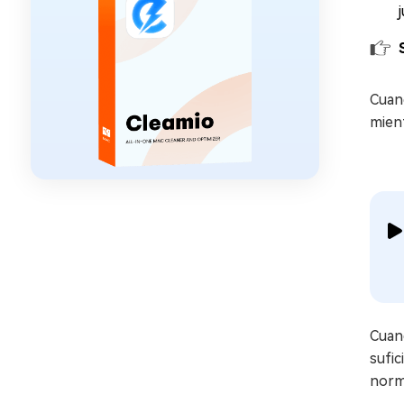
Cuan
mien
Cuan
sufic
norm