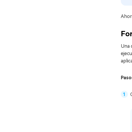
Ahora
For
Una 
ejec
apli
Paso