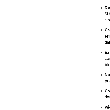
De
Si
si
Ca
er
da
Ex
co
bl
Na
pu
Co
de
Pá