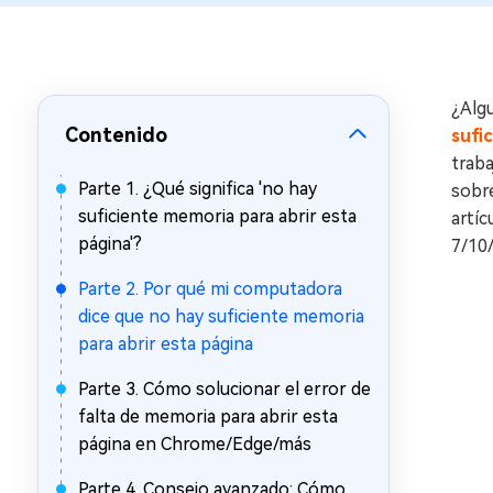
en minutos
Mac Boot Genius
Reparar problemas de Mac
gratis
¿Algu
Contenido
sufi
trab
Parte 1. ¿Qué significa 'no hay
sobr
suficiente memoria para abrir esta
artíc
página'?
7/10
Parte 2. Por qué mi computadora
dice que no hay suficiente memoria
para abrir esta página
Parte 3. Cómo solucionar el error de
falta de memoria para abrir esta
página en Chrome/Edge/más
Parte 4. Consejo avanzado: Cómo