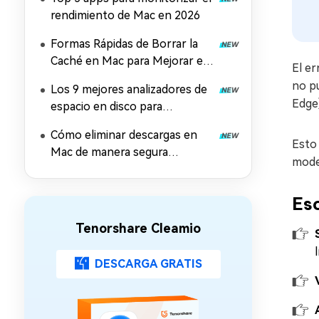
Juego)
rendimiento de Mac en 2026
Formas Rápidas de Borrar la
Caché en Mac para Mejorar el
El er
Rendimiento
no pu
Los 9 mejores analizadores de
Edge)
espacio en disco para
Windows, Linux y Mac
Cómo eliminar descargas en
Esto
Mac de manera segura
moder
(MacBook, iMac, Air y Pro)
Es
Tenorshare Cleamio
DESCARGA GRATIS