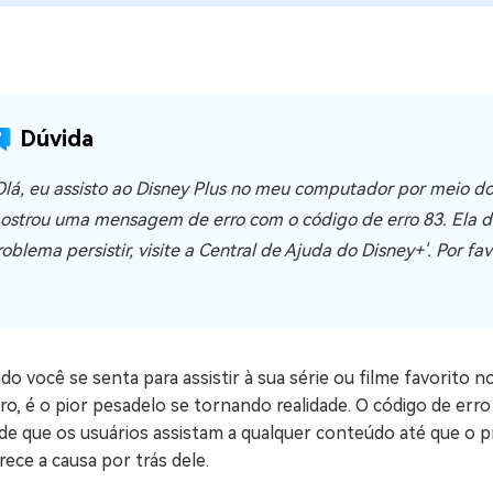
ne/Android
Excluir arquivos duplicad
Mais Ferramentas
Windows Boot Geni
Dúvida
Corrigir Problemas de W
Olá, eu assisto ao Disney Plus no meu computador por meio do 
Mac Boot Genius
G
Corrigir Erros de Mac Grá
ostrou uma mensagem de erro com o código de erro 83. Ela diz
roblema persistir, visite a Central de Ajuda do Disney+'. Por fa
Windows 11 Upgrade
Verificador de Atualizaç
o você se senta para assistir à sua série ou filme favorito
rro, é o pior pesadelo se tornando realidade. O código de e
de que os usuários assistam a qualquer conteúdo até que o p
rece a causa por trás dele.