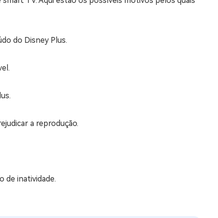
smart TV. Aqui estão os possíveis motivos pelos quais
údo do Disney Plus.
el.
lus.
judicar a reprodução.
 de inatividade.