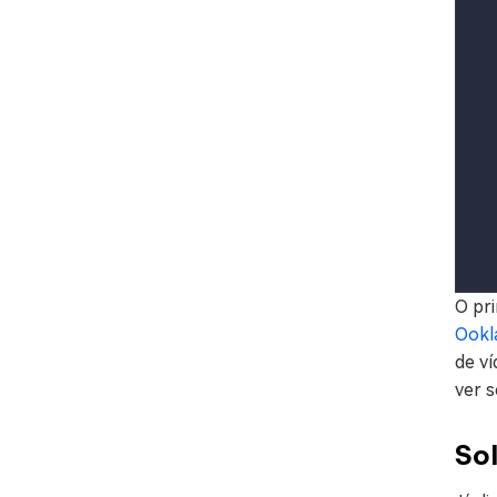
O pri
Ookl
de v
ver 
Sol