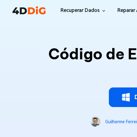
Recuperar Dados
Reparar 
Windows/Mac
Desktop
File R
Windows Data Recovery
Código de E
Recuperar Arquivos Apagados de Win
Reparar
Mac Data Recovery
Email 
Recuperar Arquivos Apagados de Mac
Reparar
DLL Fi
iOS/Android
Corrigi
iPhone Data Recovery
Recuperar Dados Perdidos de iPhone/i
Online
Android Recovery
Online
Guilherme Ferrei
Recuperar Arquivos no Android Sem Ro
Recuper
WhatsApp Recovery