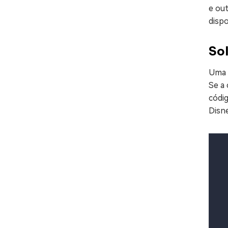
e out
dispo
So
Uma 
Se a 
códig
Disn