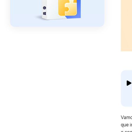
Vamo
que 