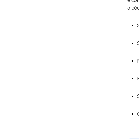
e con
o cód