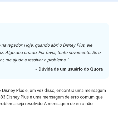
os e limpar arquivos inúteis no Mac
us
indows em Minutos
navegador. Hoje, quando abri o Disney Plus, ele
rátis
tis
: 'Algo deu errado. Por favor, tente novamente. Se o
vor, me ajude a resolver o problema.”
 Checker
- Dúvida de um usuário do Quora
ão do Windows 11 Grátis
 no Disney Plus e, em vez disso, encontra uma mensagem
rro 83 Disney Plus é uma mensagem de erro comum que
roblema seja resolvido. A mensagem de erro não