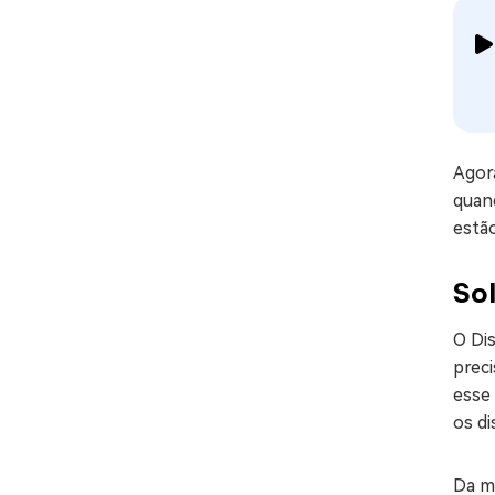
Agora
quand
estão
Sol
O Di
preci
esse 
os di
Da m