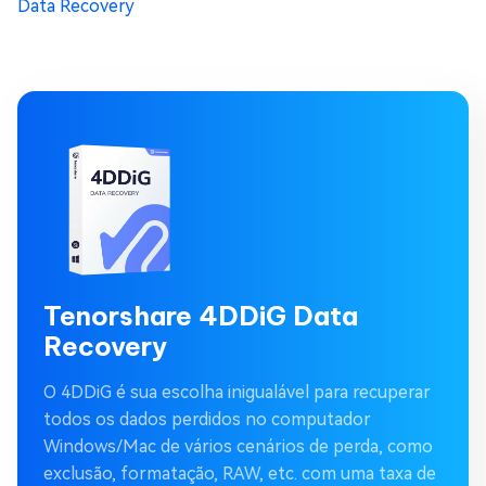
Data Recovery
Tenorshare 4DDiG Data
Recovery
O 4DDiG é sua escolha inigualável para recuperar
todos os dados perdidos no computador
Windows/Mac de vários cenários de perda, como
exclusão, formatação, RAW, etc. com uma taxa de