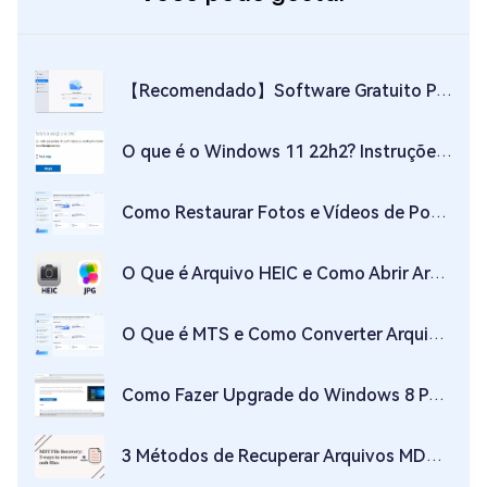
【Recomendado】Software Gratuito Para Pesquisar e Excluir Arquivos Duplicados no Mac
O que é o Windows 11 22h2? Instruções Detalhadas Sobre Como Atualizar!
Como Restaurar Fotos e Vídeos de Posts Eliminados do Instagram
O Que é Arquivo HEIC e Como Abrir Arquivo HEIC (ou Como o Converter para JPG?)
O Que é MTS e Como Converter Arquivos MTS Para MP4 | Reproduzindo Arquivos MTS
Como Fazer Upgrade do Windows 8 Para o Windows 10!
3 Métodos de Recuperar Arquivos MDT Perdidos/Corrompidos