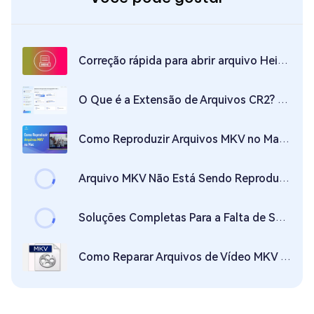
Correção rápida para abrir arquivo Heic no Windows 11/10/7
O Que é a Extensão de Arquivos CR2? O que Devo Fazer Se Não Puder Abrir um Arquivo CR2?
Como Reproduzir Arquivos MKV no Mac? Guia Passo a Passo
Arquivo MKV Não Está Sendo Reproduzido no VLC? 7 Soluções que Você Deve Tentar
Soluções Completas Para a Falta de Som em Arquivos MKV em 2026
Como Reparar Arquivos de Vídeo MKV Corrompidos?