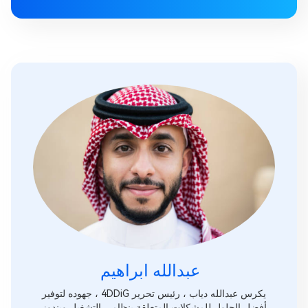
عبدالله ابراهيم‎
يكرس عبدالله دياب ، رئيس تحرير 4DDiG ، جهوده لتوفير
أفضل الحلول للمشكلات المتعلقة بنظامي التشغيل ويندوز