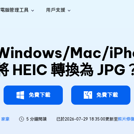
電腦管理工具
用戶支援
功能
社群媒體
修復工具
iOS 26
one 資料救援
Android 資料救援
的 iPhone/iPad 資料
救回 Android 資料
AI
南
影片修
照片修
檔案修
e File Deleter
Dll Fixer
dows/Mac/iPho
tsApp 資料恢復
LINE 資料恢復
中心
除重複檔案
修復 Windows 中的所有 DLL 錯誤
復
復
復
hatsApp 資料
無需備份復原 LINE 聊天記錄
全新
訊
are Cleamio
Email Repair
音訊修
影片增
照片增
將 HEIC 轉換為 JPG
AI
AI
與解決方案
優化您的 Mac
修復損毀的 PST/OST 檔案
復
強
強
免費下載
免費下載
家豪
5 分鐘閱讀
已於2026-07-29 18:35:00更新至
照片修