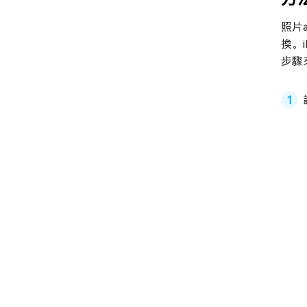
照片
換。
步驟來