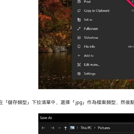
在「儲存類型」下拉清單中，選擇「.jpg」作為檔案類型，然後點擊「