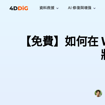
資料救援
AI 修復與增強
Windows 管理工具
支援
電腦清理工具
解決方案
iPh
Windows 資料救援
救援遺失
從 Windows 系統中恢復已刪除的檔
支援中心
用戶指
Partition Manager
Duplicat
【免費】如何在 Win
案
Wha
指南·常見問答·聯絡我們
用戶指南
Windows 磁碟管理工具
查找並移
恢復 W
專業版
免費版
訂閱更新
相關資
Disk Copy
Tenorsh
最新更新
所有技巧
複製磁碟或分割區
徹底清理並
升級
Mac 資料救援
聯絡我們
全新
4DDiG File Repair
Windows Backup
從 macOS 系統中恢復已刪除的檔案
AI 驅動的檔案修復與增強 >>
備份電腦資料，守護檔案安全
專業版
免費版
系統修復
Windows Boot Genius
幾分鐘內修復 Windows 問題
Mac Boot Genius
免費修復 Mac 問題