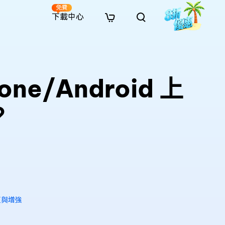
免費
下載中心
全新
解決方案
免費線上修復
解決方案
AI 圖像風格轉換
· 繞過 Win 11 升級限制
· SD 記憶卡救援
· 硬碟資料救援
· 查找重複檔案（Win）
線上影片修復
· AI 3D 可動公仔提示詞
ne/Android 上
· 硬碟對拷
· USB 隨身碟救援
· 資源回收桶救援
· 優化 Mac 速度
線上照片修復
· 電影感 AI 影像提示詞
· 擴充 C 槽
· 資料救援
· Office 檔案救援
· 釋放磁碟空間
線上檔案修復
· 動漫轉真實風格提示詞
· 將 MBR 轉換為 GPT
· 照片恢復
· 影片恢復
· 清理 Mac 儲存空間
？
線上音訊修復
· AI 動漫風格人像提示詞
· AI 樂高積木風格提示詞
復與增強