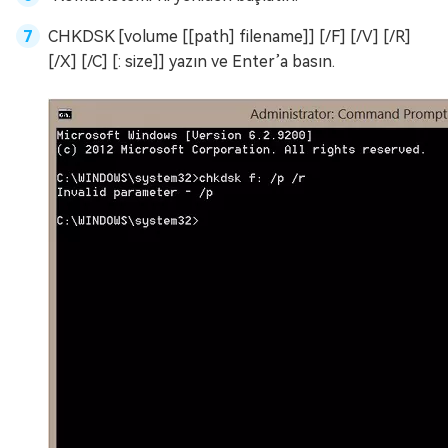
CHKDSK [volume [[path] filename]] [/F] [/V] [/R]
[/X] [/C] [: size]] yazın ve Enter’a basın.