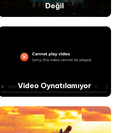
Değil
Ses ve Video Senkronize
Değil
Ses-video senkronizasyon sorunlarını
gidererek, ses ve görseller arasında mükemmel
uyum sağlayarak videolarınıza uyumu geri
getirin.
Video Oynatılamıyor
Video Oynatılamıyor