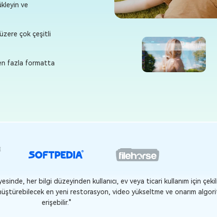
ükleyin ve
üzere çok çeşitli
den fazla formatta
arı onarmanıza olanak tanıdığı için etrafta bulunması gereken şık bir 
ografın çalışmalarını geliştirmesine yardımcı olabilir."