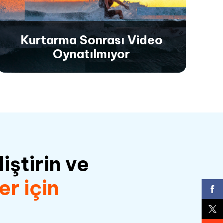
Erişilemeyen veya oynatılamayan videoları
onararak medya dosyalarınıza kolay erişim ve
sorunsuz oynatma sağlar.
Kurtarma Sonrası Video
Oynatılmıyor
Kurtarma Sonrası Video
Oynatılmıyor
Kurtarma işleminden sonra bozulan videoları,
bütünlüklerini koruyarak ve orijinal hallerine
iştirin ve
geri getirerek onarın.
er için