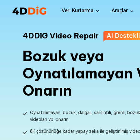
Veri Kurtarma
Araçlar
Windows Veri Kurtarma Pro
4DDiG 
4DDiG Video Repair
AI Destekli
Win'den Silinen Dosyaları Kurtar
Windows İ
Mac Veri Kurtarma
4DDiG D
Bozuk veya
MacOS'tan Silinen Dosyaları Kurtar
Kopya Dos
Oynatılamayan 
Windows Veri Kurtarma Ücretsi
Tenors
Ücretsiz 100MB Veri Kurtarımı
Mac’te ko
Onarın
Window
Windows 
Mac Bo
Oynatılamayan, bozuk, dalgalı, sarsıntılı, grenli, bozu
Mac Soru
videoları vb. onarın.
8K çözünürlüğe kadar yapay zeka ile geliştirilmiş video
Window
Ücretsiz