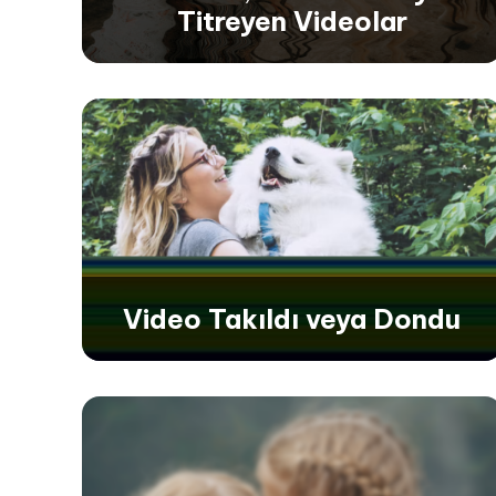
Titreyen Videolar
Kesintili, Sarsıntılı veya
Titreyen Videolar
Videolardaki dalgalı, sarsıntılı veya titreyen
hareketleri yumuşatın ve ortadan kaldırın,
kesintisiz ve görsel olarak hoş bir oynatma
deneyimini geri yükleyin.
Video Takıldı veya Dondu
Video Takıldı veya Dondu