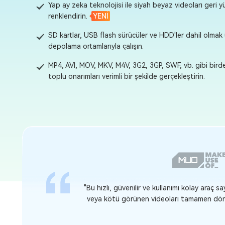
Yap ay zeka teknolojisi ile siyah beyaz videoları geri y
renklendirin.
YENİ
SD kartlar, USB flash sürücüler ve HDD'ler dahil olmak 
depolama ortamlarıyla çalışın.
MP4, AVI, MOV, MKV, M4V, 3G2, 3GP, SWF, vb. gibi bir
toplu onarımları verimli bir şekilde gerçekleştirin.
in çekilmiş hasarlı
"4DDiG File Repair, bozuk ve hasarlı videol
 algoritmalarına
tutkulu bir vide