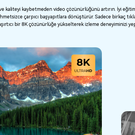
ve kaliteyi kaybetmeden video çözünürlüğünü artırın. İyi eğitimli
zahmetsizce çarpıcı başyapıtlara dönüştürür. Sadece birkaç tık
ırtıcı bir 8K çözünürlüğe yükselterek izleme deneyiminizi yepye