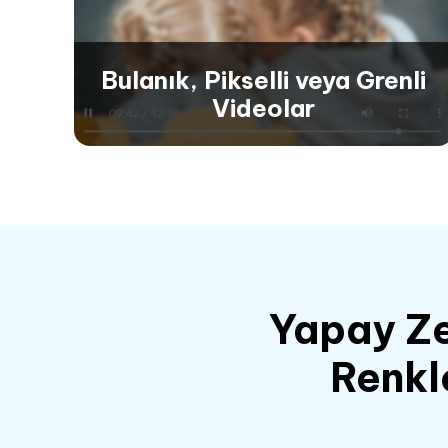
Belirli bir karede takılan veya donan videoları
çözüp geri yükleyerek sorunsuz ve kesintisiz
oynatma sağlar.
Bulanık, Pikselli veya Grenli
Videolar
Bulanık, Pikselli veya Grenli
Videolar
Bulanık, pikselli veya grenli görünen videoların
kalitesini iyileştirerek daha keyifli bir izleme
Yapay Zek
deneyimi için görsel netliği ve keskinliği artırın.
Renkl