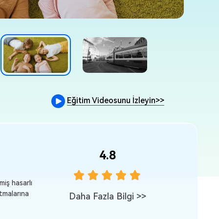
Eğitim Videosunu İzleyin
>>
4.8
araçtır ve
"Tenorshare 4DDiG Video Repair mükemmel bir a
zamanda bozulm
Daha Fazla Bilgi
>>