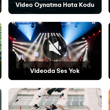
Video Oynatma Hata Kodu
Video Oynatma Hata Kodu
0xc00d36c4, 224003, 232011 ve Daha Fazlası
gibi çeşitli video oynatma hata kodlarını
zahmetsizce düzelterek hatasız video izleme
deneyimi sağlar.
Videoda Ses Yok
Videoda Ses Yok