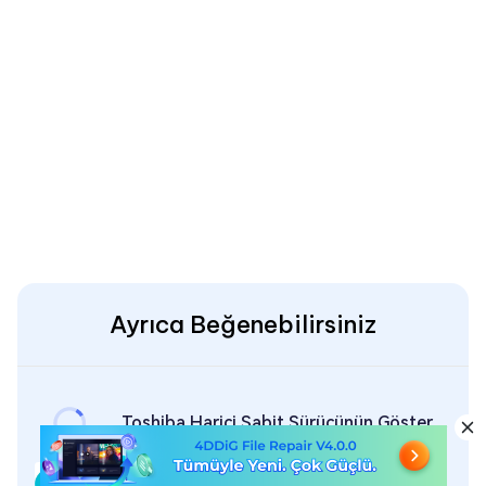
Ayrıca Beğenebilirsiniz
Toshiba Harici Sabit Sürücünün Gösterilmemesini Düzeltmek İçin Ne Yapılmalı
Seagate Harici Sabit Disk Bip Sesi Nasıl Giderilir?