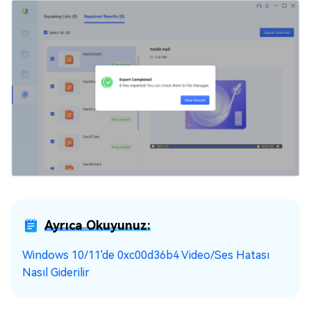
Ayrıca Okuyunuz:
Windows 10/11'de 0xc00d36b4 Video/Ses Hatası
Nasıl Giderilir