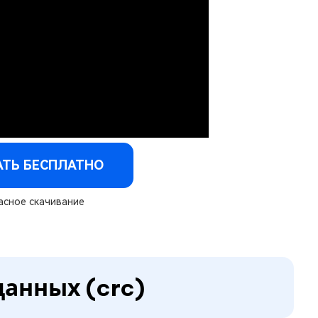
АТЬ БЕСПЛАТНО
сное скачивание
данных (crc)