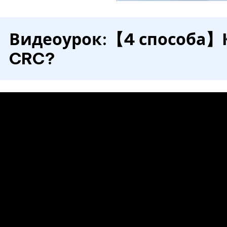
Видеоурок:【4 способа】
CRC?