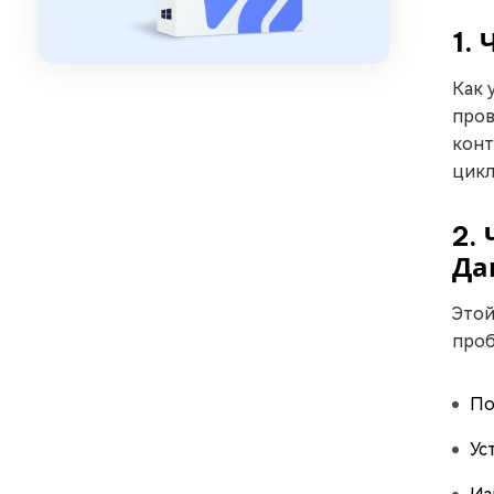
1.
Как 
пров
конт
цикл
2.
Да
Этой
проб
По
Ус