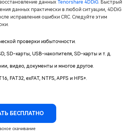
я восстановление данных
Tenorshare 4DDiG
. Быстрый
ения данных практически в любой ситуации, 4DDiG
осле исправления ошибки CRC. Следуйте этим
оки.
ческой проверки избыточности.
, SD-карты, USB-накопителя, SD-карты и т. д.
ии, видео, документы и многое другое.
6, FAT32, exFAT, NTFS, APFS и HFS+.
АТЬ БЕСПЛАТНО
сное скачивание