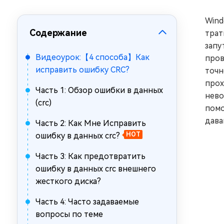
за минуты
Wind
Mac Boot Genius
Содержание
Устранение проблем с Mac за
трат
минуты
запу
Видеоурок:【4 способа】Как
пров
исправить ошибку CRC?
точн
прох
Часть 1: Обзор ошибки в данных
нево
(crc)
помо
дава
Часть 2: Как Мне Исправить
ошибку в данных crc?
HOT
Часть 3: Как предотвратить
ошибку в данных crc внешнего
жесткого диска?
Часть 4: Часто задаваемые
вопросы по теме