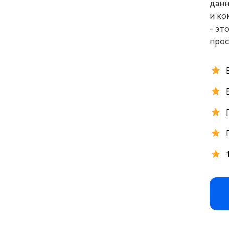
данн
и ко
- эт
прос