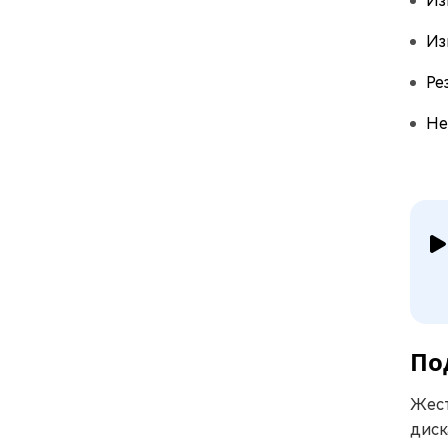
Из
Из
Ре
Не
По
Жест
диск