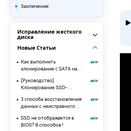
Заключение:
Исправление жесткого
диска
Новые Статьи
Как выполнить
клонирование с SATA на
NVMe?
[Руководство]
Клонирование SSD-
накопителя NVMe на SSD-
3 способа восстановления
накопитель NVMe
данных с неисправного
жесткого диска
SSD не отображается в
BIOS? 8 способов !