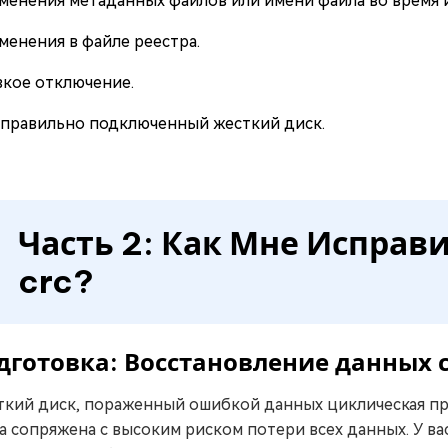
менения метаданных файлов или имени файла во время 
менения в файле реестра.
зкое отключение.
правильно подключенный жесткий диск.
Часть 2: Как Мне Исправ
crc?
дготовка: Восстановление данных с
кий диск, пораженный ошибкой данных циклическая пр
а сопряжена с высоким риском потери всех данных. У в