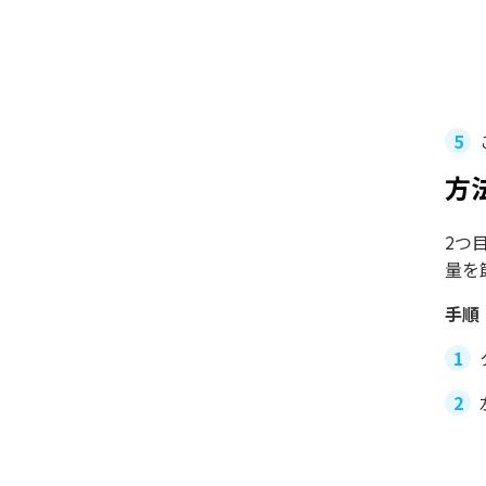
方
2つ
量を
手順