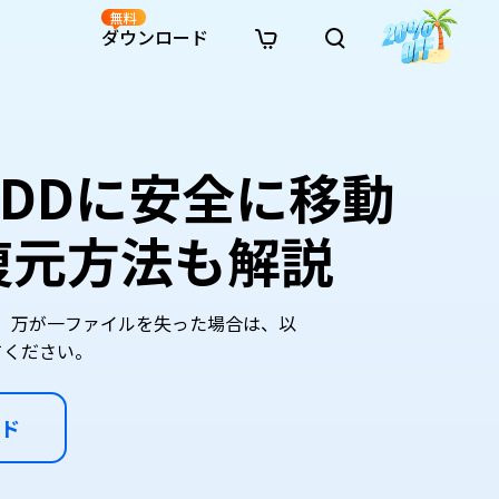
無料
ダウンロード
新着
イン修復
リソース
リソース
AI画像スタイル変換
· Win11制限を回避
· SDカード復元
· HDDデータ復元
· 重複検索（Win）
イン動画修復
· AI 3Dアクションフィギュアプロンプト
HDDに安全に移動
· ハードディスクをクローン
· USBデータ復元
· ゴミ箱復元
· 重複検索（Mac）
イン写真修復
· シネマ風AI画像プロンプト
· Cドライブを拡張
· ファイル復元
· エクセル復元
· ディスク容量を解放
インファイル修復
· アニメ実写化プロンプト
· MBRをGPTに変換
· 写真復元
· 動画復元
· Macストレージを整理
復元方法も解説
イン音声修復
· AIアニメポートレートプロンプト
· AIレゴ風写真プロンプト
す。万が一ファイルを失った場合は、以
みてください。
ド