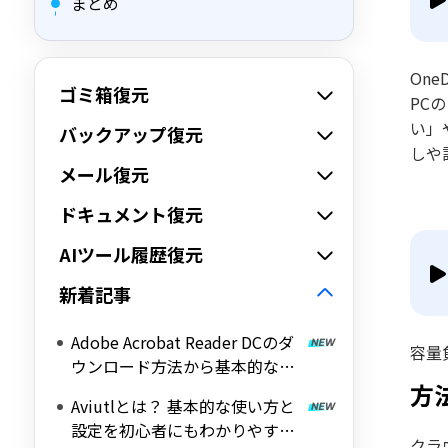
まとめ
On
ゴミ箱復元
PC
い」
バックアップ復元
しや
メール復元
ドキュメント復元
AIツール履歴復元
新着記事
Adobe Acrobat Reader DCのダ
容量
ウンロード方法から基本的な使
方
い方を解説！
Aviutlとは？ 基本的な使い方と
設定を初心者にもわかりやすく
クラ