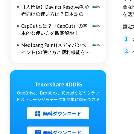
解説！
【入門編】Davinci Resolve初心
要な
者向けの使い方は？日本語の設
を活
定方法
CapCutとは？「CapCut」の基
設定
本的な使い方を徹底解説！
Medibang Paint(メディバンペ
イント)の使い方と便利機能を徹
底解説
Tenorshare 4DDiG
OneDrive、Dropbox、iCloudなどのクラウ
ドストレージからデータを簡単に復元できる
無料ダウンロード
無料ダウンロード