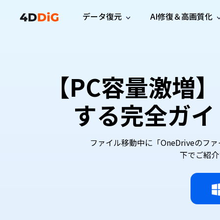
データ復元
AI修復＆高画質化
Windows管理
サポート
PCクリーンアッ
リソース
機能
iPh
Windows データ復元
iPho
Windowsで削除したファイルを復元
サポートセンター
ユーザ
Partition Manager
Duplicat
【PC容量激増】
Wha
ガイド・お問い合わせ
ユーザー
Windows向けディスク管理ツール
重複ファ
プロ版
無料版
Wha
サブスク更新情報
使い方
Disk Copy
Tenorsh
する完全ガイ
最新版
最新のお知らせ
ヒントと
ディスクをクローン
Macを徹
Mac データ復元
macOSで削除したファイルを復元
お問い合わせ
新製品
4DDiG File Repair
Windows Backup
AIによるファイル修復と高画質化>>
データ保護向けPCバックアップ
ファイル移動中に「OneDrive
プロ版
無料版
下でご紹介す
システム修復
Windows Boot Genius
Windowsの問題を数分で修復
Mac Boot Genius
Macの問題を無料で修復