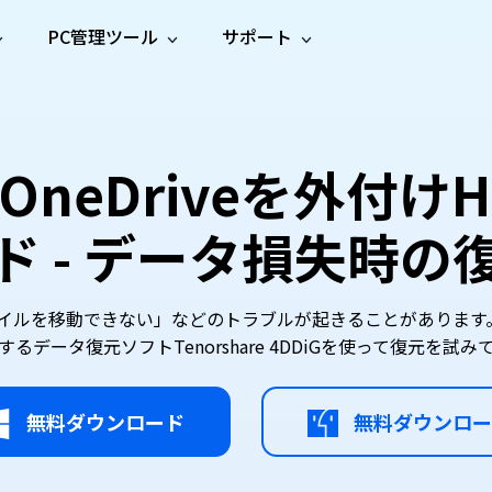
PC管理ツール
サポート
プ
ソーシャルメディア
修復ツール
無料オンラ
iOS26
one データ復元
Android データ復元
ne／iPadのデータを復元
Androidのデータを復元
AI
オンラ
ーガイド
ドキュ
e File Deleter
Dll Fixer
OneDriveを外付け
動画修
写真修
オンラ
tsApp データ復元
LINE データ復元
ガイドセンター
メント
イルを検出・削除
WindowsのDLLエラーを修復
復
復
オンラ
tsAppのデータを復元
LINEのデータを復元
修復
新製
ガイド
are Cleamio
Email Repair
ド - データ損失時の
品
オンラ
対処法
底クリーンアップ＆最適化
破損したPST/OSTファイルを修復
音声修
動画高
写真高
AI
AI
復
画質化
画質化
のファイルを移動できない」などのトラブルが起きることがありま
るデータ復元ソフトTenorshare 4DDiGを使って復元を試
無料ダウンロード
無料ダウンロー