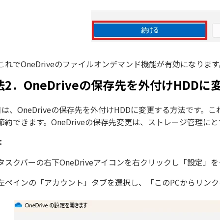
これでOneDriveのファイルオンデマンド機能が有効になります
法2．OneDriveの保存先を外付けHDDに
目は、OneDriveの保存先を外付けHDDに変更する方法です。これ
節約できます。OneDriveの保存先変更は、ストレージ管理に
：
タスクバーの右下OneDriveアイコンを右クリックし「設定」
左ペインの「アカウント」タブを選択し、「このPCからリン