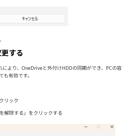
。
変更する
により、OneDriveと外付けHDDの同期ができ、PCの容
とても有効です。
をクリック
クを解除する」をクリックする