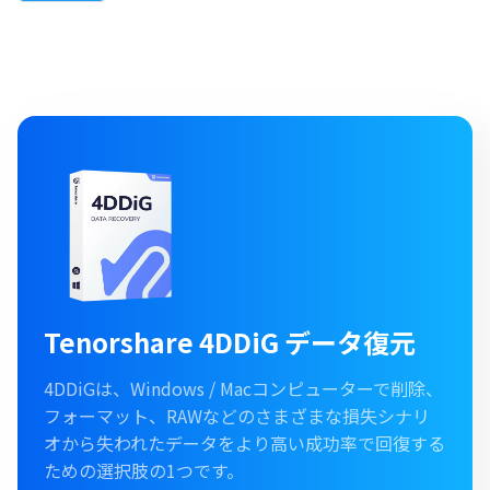
Tenorshare 4DDiG データ復元
4DDiGは、Windows / Macコンピューターで削除、
フォーマット、RAWなどのさまざまな損失シナリ
オから失われたデータをより高い成功率で回復する
ための選択肢の1つです。