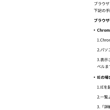
ブラウザ
下記の手
ブラウザ
Chro
1.C
2.パ
3.表
ベルま
IEの場
1.I
2.一
3.「