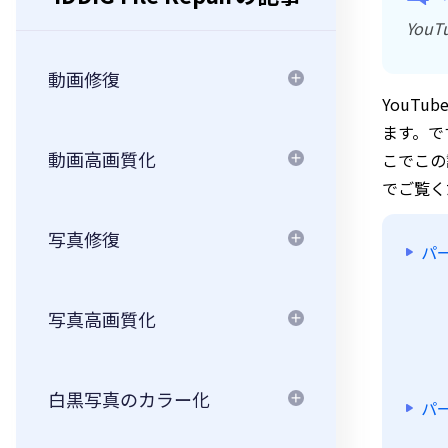
Yo
動画修復
YouT
ます。で
動画高画質化
こでこの
でご覧く
写真修復
パ
写真高画質化
白黒写真のカラー化
パ