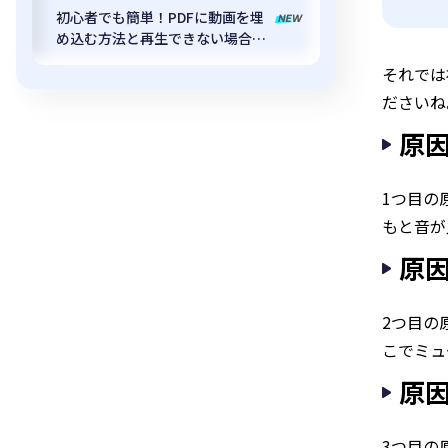
【2026年版】
初心者でも簡単！PDFに動画を埋
め込む方法と再生できない場合の
対処法
それでは
ださいね
原
1つ目の
もと音が
原因
2つ目の
こでミュ
原因
3つ目の