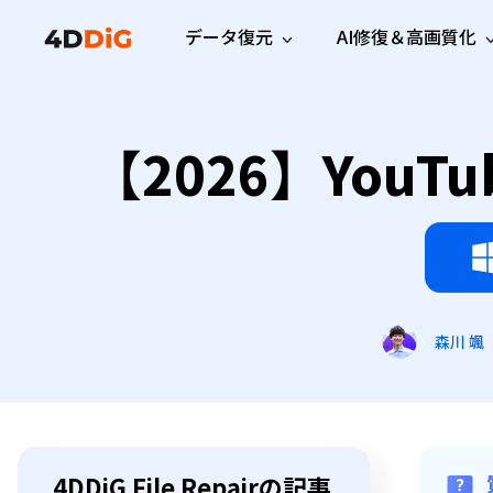
データ復元
AI修復＆高画質化
Windows管理
サポート
PCクリーンアッ
リソース
機能
iPh
Windows データ復元
【2026】You
iPho
Windowsで削除したファイルを復元
サポートセンター
ユーザ
Partition Manager
Duplicat
Wha
ガイド・お問い合わせ
ユーザー
Windows向けディスク管理ツール
重複ファ
プロ版
無料版
Wha
サブスク更新情報
使い方
Disk Copy
Tenorsh
最新版
最新のお知らせ
ヒントと
ディスクをクローン
Macを徹
Mac データ復元
macOSで削除したファイルを復元
お問い合わせ
新製品
4DDiG File Repair
Windows Backup
AIによるファイル修復と高画質化>>
データ保護向けPCバックアップ
プロ版
無料版
森川 颯
システム修復
Windows Boot Genius
Windowsの問題を数分で修復
Mac Boot Genius
4DDiG File Repairの記事
Macの問題を無料で修復