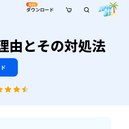
無料
ダウンロード
新着
イン修復
リソース
リソース
AI画像スタイル変換
ない理由とその対処法
· Win11制限を回避
· SDカード復元
· HDDデータ復元
· 重複検索（Win）
イン動画修復
· AI 3Dアクションフィギュアプロンプト
· ハードディスクをクローン
· USBデータ復元
· ゴミ箱復元
· 重複検索（Mac）
イン写真修復
· シネマ風AI画像プロンプト
· Cドライブを拡張
· ファイル復元
· エクセル復元
· ディスク容量を解放
インファイル修復
· アニメ実写化プロンプト
· MBRをGPTに変換
· 写真復元
· 動画復元
· Macストレージを整理
イン音声修復
· AIアニメポートレートプロンプト
ード
· AIレゴ風写真プロンプト