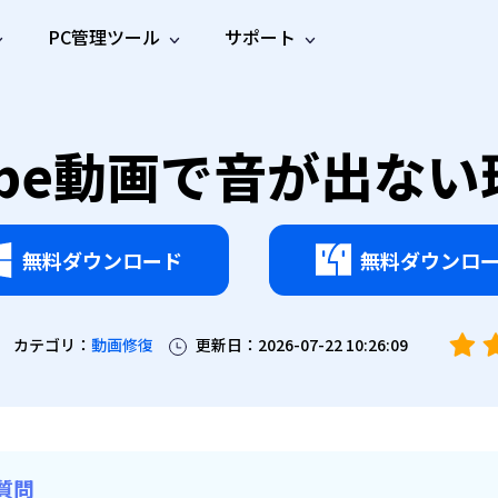
PC管理ツール
サポート
プ
ソーシャルメディア
修復ツール
無料オンラ
iOS26
one データ復元
Android データ復元
Tube動画で音が出
ne／iPadのデータを復元
Androidのデータを復元
AI
オンラ
ーガイド
ドキュ
e File Deleter
Dll Fixer
動画修
写真修
オンラ
tsApp データ復元
LINE データ復元
ガイドセンター
メント
イルを検出・削除
WindowsのDLLエラーを修復
復
復
オンラ
tsAppのデータを復元
LINEのデータを復元
修復
新製
ガイド
are Cleamio
Email Repair
品
オンラ
対処法
底クリーンアップ＆最適化
破損したPST/OSTファイルを修復
音声修
動画高
写真高
無料ダウンロード
無料ダウンロ
AI
AI
復
画質化
画質化
カテゴリ：
動画修復
更新日：2026-07-22 10:26:09
質問