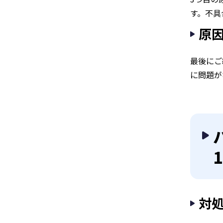
す。不具
原
最後にご
に問題が
対