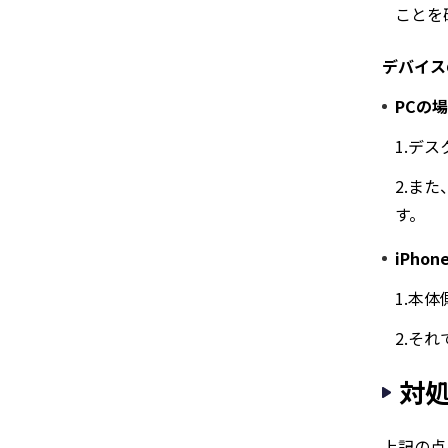
ことを
デバイス
PCの
1.デ
2.ま
す。
iPho
1.本
2.そ
対
上記の点