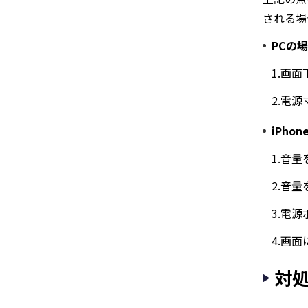
される場
PCの
1.画
2.電
iPho
1.音
2.音
3.電
4.画
対