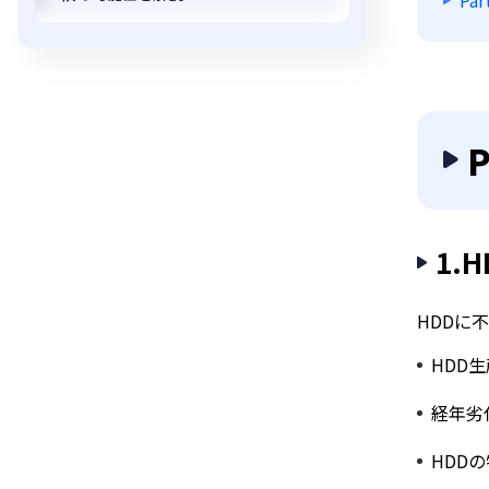
Pa
1.
HDDに
HDD
経年劣
HDD