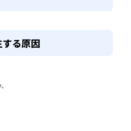
生する原因
す。