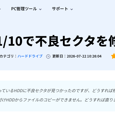
PC管理ツール
サポート
プ
ソーシャルメディア
修復ツール
無料オンラ
iOS26
one データ復元
Android データ復元
 11/10で不良セクタ
ne／iPadのデータを復元
Androidのデータを復元
AI
オンラ
ーガイド
ドキュ
e File Deleter
Dll Fixer
動画修
写真修
オンラ
tsApp データ復元
LINE データ復元
ガイドセンター
メント
イルを検出・削除
WindowsのDLLエラーを修復
復
復
オンラ
tsAppのデータを復元
LINEのデータを復元
修復
新製
ガイド
are Cleamio
Email Repair
品
オンラ
カテゴリ：
ハードドライブ
更新日：2026-07-22 10:26:04
対処法
底クリーンアップ＆最適化
破損したPST/OSTファイルを修復
音声修
動画高
写真高
AI
AI
復
画質化
画質化
っているHDDに不良セクタが見つかったのですが、どうすれば
付けHDDからファイルのコピーができません。どうすれば直り