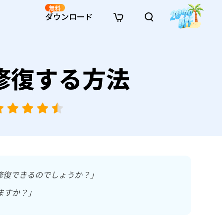
無料
ダウンロード
新着
イン修復
リソース
リソース
AI画像スタイル変換
を修復する方法
· Win11制限を回避
· SDカード復元
· HDDデータ復元
· 重複検索（Win）
イン動画修復
· AI 3Dアクションフィギュアプロンプト
· ハードディスクをクローン
· USBデータ復元
· ゴミ箱復元
· 重複検索（Mac）
イン写真修復
· シネマ風AI画像プロンプト
· Cドライブを拡張
· ファイル復元
· エクセル復元
· ディスク容量を解放
インファイル修復
· アニメ実写化プロンプト
· MBRをGPTに変換
· 写真復元
· 動画復元
· Macストレージを整理
イン音声修復
· AIアニメポートレートプロンプト
· AIレゴ風写真プロンプト
修復できるのでしょうか？」
ますか？」