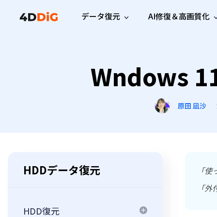
データ復元
AI修復＆高画質化
Windows管理
サポート
PCクリーンアッ
リソース
機能
iPh
Windows データ復元
Wndows
iPho
Windowsで削除したファイルを復元
サポートセンター
ユーザ
Partition Manager
Duplicat
Wha
ガイド・お問い合わせ
ユーザー
Windows向けディスク管理ツール
重複ファ
プロ版
無料版
Wha
サブスク更新情報
使い方
Disk Copy
Tenorsh
原田 凪沙
最新版
最新のお知らせ
ヒントと
ディスクをクローン
Macを徹
Mac データ復元
macOSで削除したファイルを復元
お問い合わせ
新製品
4DDiG File Repair
Windows Backup
AIによるファイル修復と高画質化>>
データ保護向けPCバックアップ
プロ版
無料版
システム修復
HDDデータ復元
「使
Windows Boot Genius
Windowsの問題を数分で修復
「外
Mac Boot Genius
HDD復元
Macの問題を無料で修復