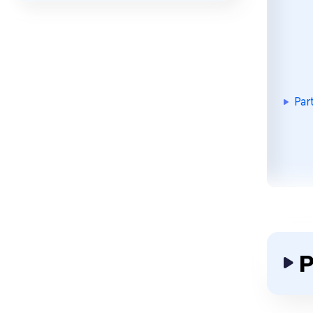
Par
P