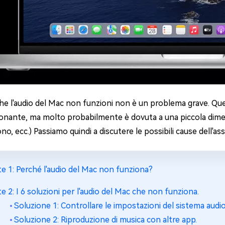
che l'audio del Mac non funzioni non è un problema grave. Que
onante, ma molto probabilmente è dovuta a una piccola diment
ono, ecc.) Passiamo quindi a discutere le possibili cause dell'a
te 1: Perché l'audio del Mac non funziona?
te 2: I 6 soluzioni per l'audio del Mac che non funziona.
Soluzione 1: Controllare le impostazioni del sistema audio
Soluzione 2: Riproduzione di musica con altre app.