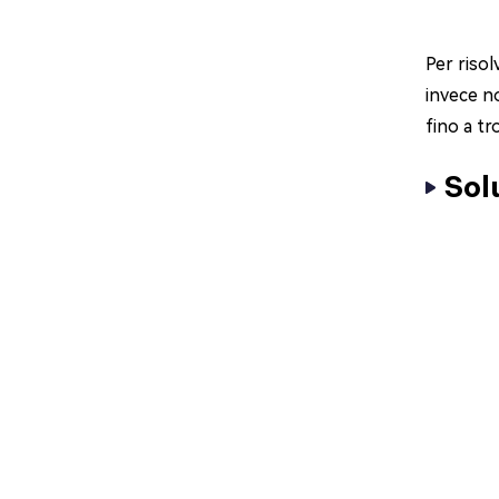
Per risol
invece no
fino a tr
Sol