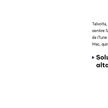
Talvolta,
sentire l
da iTune 
Mac, qui
Sol
alt