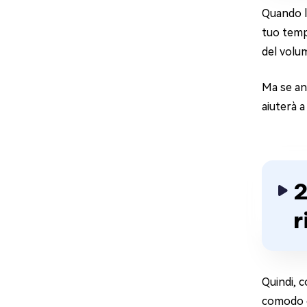
Quando l'
tuo tempo
del volum
Ma se anc
aiuterà a
2
r
Quindi, c
comodo e