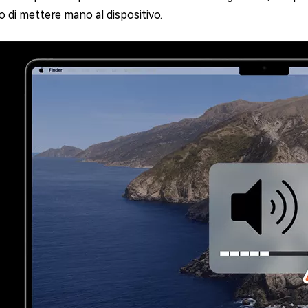
di mettere mano al dispositivo.
4DDiG Email Repair
NUOVO
11 Upgrade Checker
Ripara i file PST/OST di Outlook danneggiati
ratuito dell'aggiornamento di Windows 11