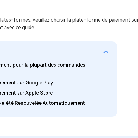
ues minutes
ot Genius
lates-formes. Veuillez choisir la plate-forme de paiement su
les problèmes Mac
ment
 avec ce guide.
ement pour la plupart des commandes
nement sur Google Play
nement sur Apple Store
de a été Renouvelée Automatiquement