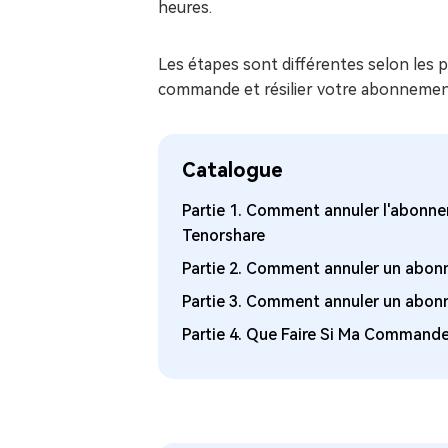
sur Windows
heures.
en quelq
4DDiG Email Repair
Mac Bo
Réparer les fichiers PST/OST
Les étapes sont différentes selon les p
Réparer 
corrompus
gratuite
commande et résilier votre abonnement
Catalogue
Partie 1. Comment annuler l'abonn
Tenorshare
Partie 2. Comment annuler un abon
Partie 3. Comment annuler un abon
Partie 4. Que Faire Si Ma Comman