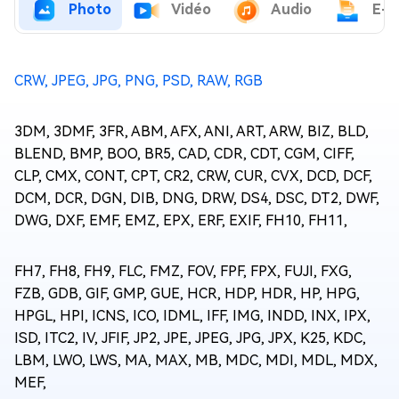
Photo
Vidéo
Audio
E-m
CRW, JPEG, JPG, PNG, PSD, RAW, RGB
3DM, 3DMF, 3FR, ABM, AFX, ANI, ART, ARW, BIZ, BLD,
BLEND, BMP, BOO, BR5, CAD, CDR, CDT, CGM, CIFF,
CLP, CMX, CONT, CPT, CR2, CRW, CUR, CVX, DCD, DCF,
DCM, DCR, DGN, DIB, DNG, DRW, DS4, DSC, DT2, DWF,
DWG, DXF, EMF, EMZ, EPX, ERF, EXIF, FH10, FH11,
FH7, FH8, FH9, FLC, FMZ, FOV, FPF, FPX, FUJI, FXG,
FZB, GDB, GIF, GMP, GUE, HCR, HDP, HDR, HP, HPG,
HPGL, HPI, ICNS, ICO, IDML, IFF, IMG, INDD, INX, IPX,
ISD, ITC2, IV, JFIF, JP2, JPE, JPEG, JPG, JPX, K25, KDC,
LBM, LWO, LWS, MA, MAX, MB, MDC, MDI, MDL, MDX,
MEF,