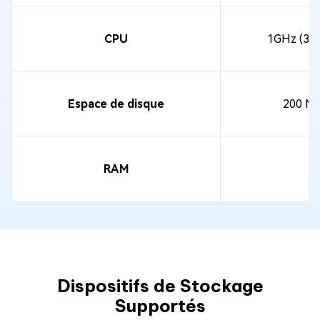
CPU
1GHz (32 b
Espace de disque
200 MO
RAM
Dispositifs de Stockage
Supportés