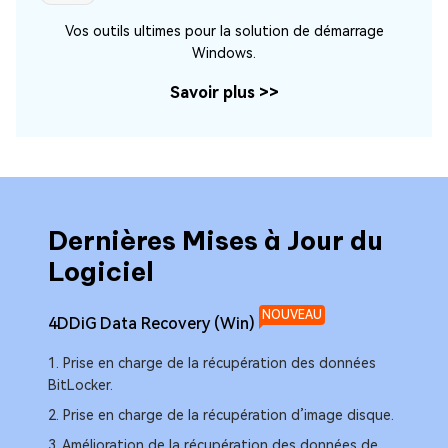
Vos outils ultimes pour la solution de démarrage
Windows.
Savoir plus
>>
Dernières Mises à Jour du
Der
Logiciel
Log
NOUVEAU
4DDiG Data Recovery (Win)
4DDiG
1. Prise en charge de la récupération des données
1. Sau
BitLocker.
facilem
2. Prise en charge de la récupération d’image disque.
2. Cré
– Crée
3. Amélioration de la récupération des données de