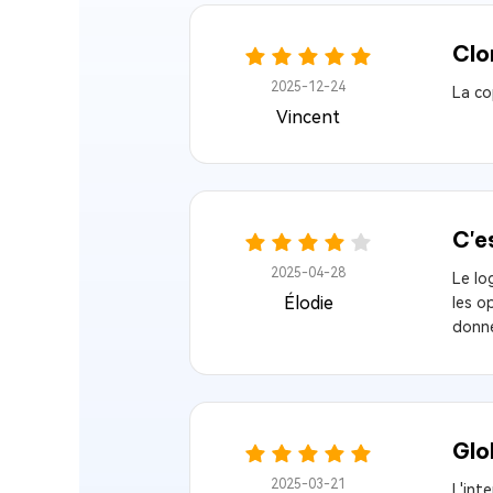
Clo
2025-12-24
La co
Vincent
C'e
2025-04-28
Le lo
Élodie
les o
donné
Glo
2025-03-21
L'int