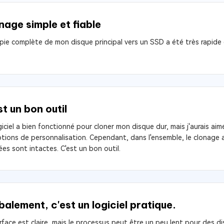
nage simple et fiable
pie complète de mon disque principal vers un SSD a été très rapide e
st un bon outil
giciel a bien fonctionné pour cloner mon disque dur, mais j'aurais aimé
ptions de personnalisation. Cependant, dans l'ensemble, le clonage
es sont intactes. C'est un bon outil.
balement, c'est un logiciel pratique.
erface est claire, mais le processus peut être un peu lent pour des di