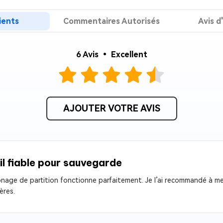
ues minutes
ients
Commentaires Autorisés
Avis d
ot Genius
les problèmes Mac
ment
6 Avis • Excellent
AJOUTER VOTRE AVIS
il fiable pour sauvegarde
onage de partition fonctionne parfaitement. Je l’ai recommandé à m
ères.