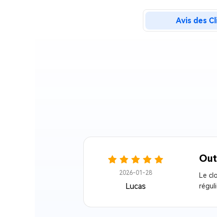
sur Windows
en quelq
Avis des Cl
4DDiG Email Repair
Mac Bo
Réparer les fichiers PST/OST
Réparer 
corrompus
gratuite
Out
2026-01-28
Le cl
Lucas
réguli