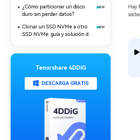
y desventajas
¿Cómo particionar un disco
Hay f
duro sin perder datos?
sist
Clonar un SSD NVMe a otro
SSD NVMe: guía y solución de
problemas
Tenorshare 4DDiG
DESCARGA GRATIS