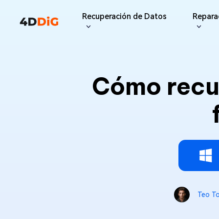
Recuperación de Datos
Repara
Optimizador de Windows
Soporte
Limpiador de PC
Recursos
Func
iPho
Windows Data Recovery
Recup
Cómo recup
Recuperar archivos borrados de
Partition Manager
Centro de soporte
Duplica
Guías 
iPhon
Windows
Gestor de discos fácil para
Guías, Licencia,
Buscar y 
Centro d
What
Windows
Contacto
duplicad
Pro
Gratis
Guía P
Recup
Actualización de la
Tenorsh
Disk Copy
Consejos
Update
Limpiar a
Clonar disco o partición
suscripción
Mac Data Recovery
4DDiG File Repair
Mac
Últimas actualizaciones
Recuperar archivos borrados de
Nuevo
Reparar y mejorar archivos con IA >>
Windows Backup
macOS
Contáctanos
Copia de seguridad del
ordenador
Pro
Gratis
Reparación del sistema
Teo T
Windows Boot Genius
Reparar problemas de Windows